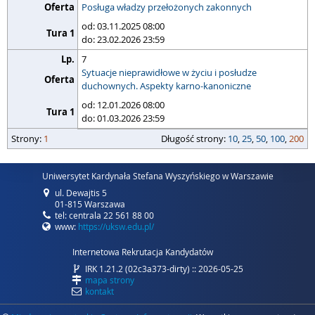
Posługa władzy przełożonych zakonnych
od: 03.11.2025 08:00
do: 23.02.2026 23:59
7
Sytuacje nieprawidłowe w życiu i posłudze
duchownych. Aspekty karno-kanoniczne
od: 12.01.2026 08:00
do: 01.03.2026 23:59
strony
Strony:
długość strony
1
Długość strony:
10
,
25
,
50
,
100
,
200
Uniwersytet Kardynała Stefana Wyszyńskiego w Warszawie
ul. Dewajtis 5
01-815 Warszawa
tel: centrala 22 561 88 00
www:
https://uksw.edu.pl/
Internetowa Rekrutacja Kandydatów
IRK 1.21.2 (02c3a373-dirty) :: 2026-05-25
mapa strony
kontakt