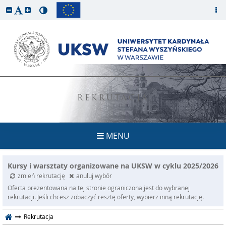
REKRUTACJA
MENU
Kursy i warsztaty organizowane na UKSW w cyklu 2025/2026
zmień rekrutację
anuluj wybór
Oferta prezentowana na tej stronie ograniczona jest do wybranej
rekrutacji. Jeśli chcesz zobaczyć resztę oferty, wybierz inną rekrutację.
Rekrutacja