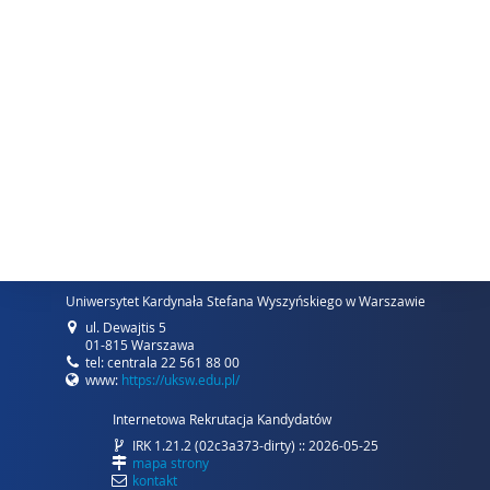
Uniwersytet Kardynała Stefana Wyszyńskiego w Warszawie
ul. Dewajtis 5
01-815 Warszawa
tel: centrala 22 561 88 00
www:
https://uksw.edu.pl/
Internetowa Rekrutacja Kandydatów
IRK 1.21.2 (02c3a373-dirty) :: 2026-05-25
mapa strony
kontakt