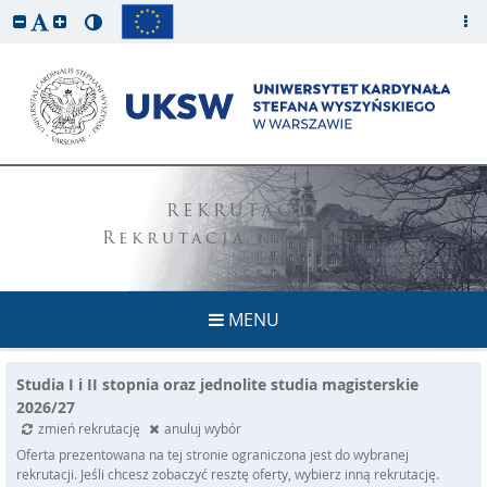
REKRUTACJA
Rekrutacja na studia
MENU
Studia I i II stopnia oraz jednolite studia magisterskie
2026/27
zmień rekrutację
anuluj wybór
Oferta prezentowana na tej stronie ograniczona jest do wybranej
rekrutacji. Jeśli chcesz zobaczyć resztę oferty, wybierz inną rekrutację.