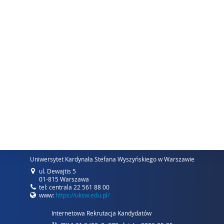
Uniwersytet Kardynała Stefana Wyszyńskiego w Warszawie
ul. Dewajtis 5
01-815 Warszawa
tel: centrala 22 561 88 00
www:
https://uksw.edu.pl/
Internetowa Rekrutacja Kandydatów