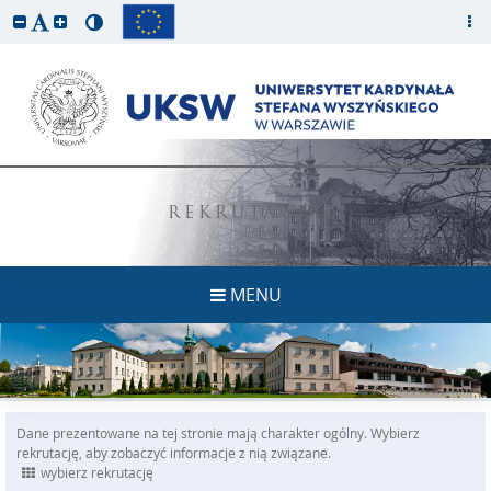
REKRUTACJA
MENU
Dane prezentowane na tej stronie mają charakter ogólny. Wybierz
rekrutację, aby zobaczyć informacje z nią związane.
wybierz rekrutację