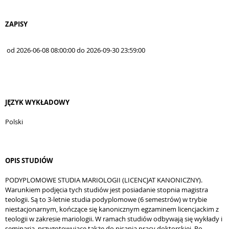
ZAPISY
od 2026-06-08 08:00:00 do 2026-09-30 23:59:00
JĘZYK WYKŁADOWY
Polski
OPIS STUDIÓW
PODYPLOMOWE STUDIA MARIOLOGII (LICENCJAT KANONICZNY).
Warunkiem podjęcia tych studiów jest posiadanie stopnia magistra
teologii. Są to 3-letnie studia podyplomowe (6 semestrów) w trybie
niestacjonarnym, kończące się kanonicznym egzaminem licencjackim z
teologii w zakresie mariologii. W ramach studiów odbywają się wykłady i
seminaria, przygotowujące także do pisania pracy doktorskiej. Po