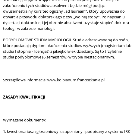
zakończeniu tych studiów absolwent będzie mógł podjąć
dwusemestralny kurs teologiczny „ad lauream”, który upoważnia do
otwarcia przewodu doktorskiego z tzw. „wolnej stopy”. Po napisaniu
dysertacji doktorskiej i jej obronie absolwent uzyskuje stopień doktora
teologii w zakresie mariologii.
PODYPLOMOWE STUDIA MARIOLOGII. Studia adresowane są do osób,
które posiadają dyplom ukończenia studiów wyższych (magisterium lub
studia I stopnia - licencjat) z jakiejkolwiek dziedziny. Są to trzyletnie
studia podyplomowe (6 semestrów) w trybie niestacjonarnym.
Szczegółowe informacje: www.kolbianum.franciszkanie.pl
ZASADY KWALIFIKACJI
Wymagane dokumenty:
1. kwestionariusz zgłoszeniowy uzupełniony i podpisany z systemu IRK