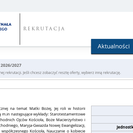
REKRUTACJA
Aktualności
 2026/2027
j rekrutacji. Jeśli chcesz zobaczyć resztę oferty, wybierz inną rekrutację.
cznej na temat Matki Bożej, Jej roli w historii
 są m.in następujące wykłady: Starotestamentowe
chodnich Ojców Kościoła, Boże Macierzyństwo i
chodniego, Maryja-Gwiazda Nowej Ewangelizacji,
Jednost
a współczesnego Kościoła, Nauczanie o kobiecie