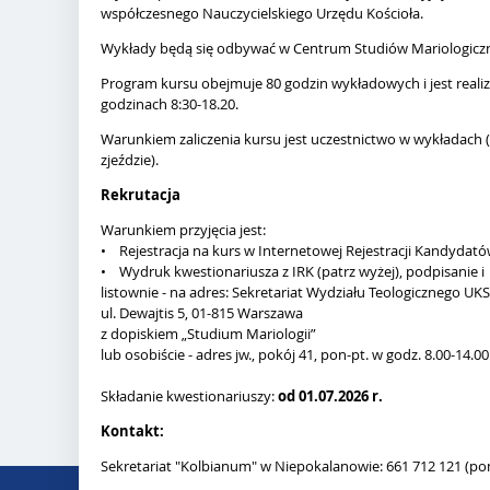
współczesnego Nauczycielskiego Urzędu Kościoła.
Wykłady będą się odbywać w Centrum Studiów Mariologic
Program kursu obejmuje 80 godzin wykładowych i jest reali
godzinach 8:30-18.20.
Warunkiem zaliczenia kursu jest uczestnictwo w wykładach 
zjeździe).
Rekrutacja
Warunkiem przyjęcia jest:
• Rejestracja na kurs w Internetowej Rejestracji Kandydató
• Wydruk kwestionariusza z IRK (patrz wyżej), podpisanie i
listownie - na adres: Sekretariat Wydziału Teologicznego UK
ul. Dewajtis 5, 01-815 Warszawa
z dopiskiem „Studium Mariologii”
lub osobiście - adres jw., pokój 41, pon-pt. w godz. 8.00-14.00
Składanie kwestionariuszy:
od 01.07.2026 r.
Kontakt:
Sekretariat "Kolbianum" w Niepokalanowie: 661 712 121 (pon