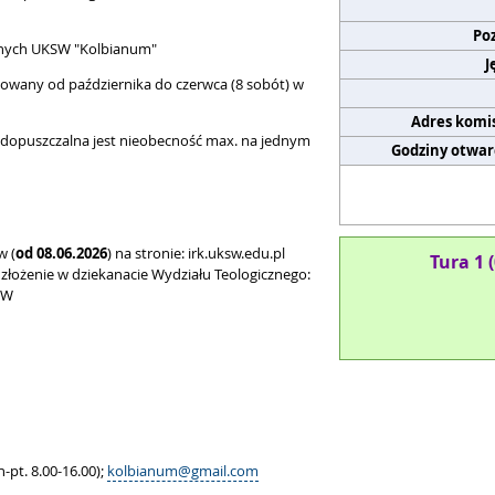
Po
znych UKSW "Kolbianum"
J
zowany od października do czerwca (8 sobót) w
Adres komis
(dopuszczalna jest nieobecność max. na jednym
Godziny otwar
w (
od 08.06.2026
) na stronie: irk.uksw.edu.pl
Tura 1 
 złożenie w dziekanacie Wydziału Teologicznego:
SW
-pt. 8.00-16.00);
kolbianum@gmail.com