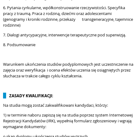
6. Pytania cyrkularne, wpółkonstruowanie rzeczywistości. Specyfika
pracy z traumą.
Praca z rodziną, dziećmi oraz adolescentami
(genogramy i kroniki rodzinne, przekazy transgeneracyjne, tajemnice
rodzinne)
7. Dialogi antycypacyjne, interwencje terapeutyczne pod superwizją.
8. Podsumowanie
Warunkiem ukończenia studiów podyplomowych jest uczestniczenie na
zajęcia oraz weryfikacja i ocena efektów uczenia się osiągniętych przez
słuchacza w trakcie całego cyklu kształcenia.
ZASADY KWALIFIKACJI:
Na studia mogą zostać zakwalifikowani kandydaci, którzy:
1) w terminie naboru zapiszą się na studia poprzez system Internetowej
Rejestracji Kandydatów (IRK), wypełnią formularz zgłoszeniowy i wgrają
wymagane dokumenty:
o skan dyplomu ukończenia studiów wyższych
.