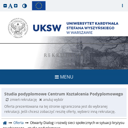
REKRUTACJA
MENU
Studia podyplomowe Centrum Kształcenia Podyplomowego
zmień rekrutację
anuluj wybór
Oferta prezentowana na tej stronie ograniczona jest do wybranej
rekrutacji. Jeśli chcesz zobaczyć resztę oferty, wybierz inną rekrutację.
Oferta
Otwarty Dialog i rozwój sieci społecznych w sytuacji kryzysu