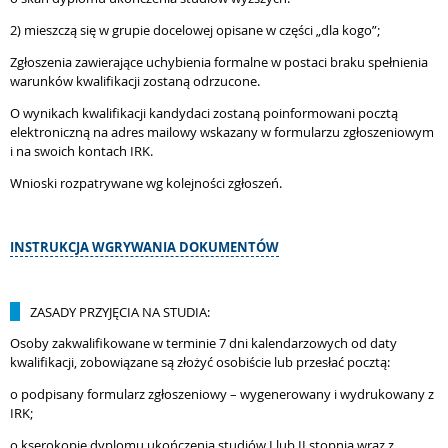
2) mieszczą się w grupie docelowej opisane w części „dla kogo”;
Zgłoszenia zawierające uchybienia formalne w postaci braku spełnienia
warunków kwalifikacji zostaną odrzucone.
O wynikach kwalifikacji kandydaci zostaną poinformowani pocztą
elektroniczną na adres mailowy wskazany w formularzu zgłoszeniowym
i na swoich kontach IRK.
Wnioski rozpatrywane wg kolejności zgłoszeń.
INSTRUKCJA WGRYWANIA DOKUMENTÓW
ZASADY PRZYJĘCIA NA STUDIA:
Osoby zakwalifikowane w terminie 7 dni kalendarzowych od daty
kwalifikacji, zobowiązane są złożyć osobiście lub przesłać pocztą:
o podpisany formularz zgłoszeniowy – wygenerowany i wydrukowany z
IRK;
o kserokopię dyplomu ukończenia studiów I lub II stopnia wraz z