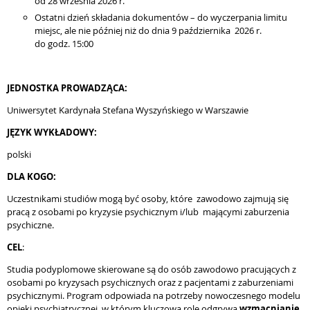
od 28 września 2026 r.
Ostatni dzień składania dokumentów – do wyczerpania limitu
miejsc, ale nie później niż do dnia 9 października 2026 r.
do godz. 15:00
JEDNOSTKA PROWADZĄCA:
Uniwersytet Kardynała Stefana Wyszyńskiego w Warszawie
JĘZYK WYKŁADOWY:
polski
DLA KOGO:
Uczestnikami studiów mogą być osoby, które zawodowo zajmują się
pracą z osobami po kryzysie psychicznym i/lub mającymi zaburzenia
psychiczne.
CEL
:
Studia podyplomowe skierowane są do osób zawodowo pracujących z
osobami po kryzysach psychicznych oraz z pacjentami z zaburzeniami
psychicznymi. Program odpowiada na potrzeby nowoczesnego modelu
opieki psychiatrycznej, w którym kluczową rolę odgrywa
wzmacnianie