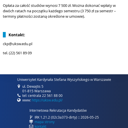
Opłata za całość studiów wynosi 7 500 zł. Można dokonać wpłaty w
dwóch ratach na początku każdego semestru (3 750 zł za semestr –
terminy płatności zostaną określone w umowie).
Kontakt:
ckp@uksw.edu.pl
tel. (22) 561 89 09
Uniwersytet Kardynała Stefana Wyszyńskiego w Warszawie
ul. Dewajtis 5
01-815 Warszawa
tel: centrala 22 561 88 00
www:
https://uksw.edu.pl/
Internetowa Rekrutacja Kandydatów
IRK 1.21.2 (02c3a373-dirty) :: 2026-05-25
mapa strony
kontakt