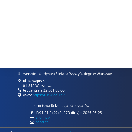
Uniwersytet Kardynała Stefana Wyszyńskiego w Warszawie
ul. Dewajtis 5
01-815 Warszawa
tel: centrala 22 561 88 00
www:
https://uksw.edu.pl/
Internetowa Rekrutacja Kandydatów
IRK 1.21.2 (02c3a373-dirty) :: 2026-05-25
site map
contact