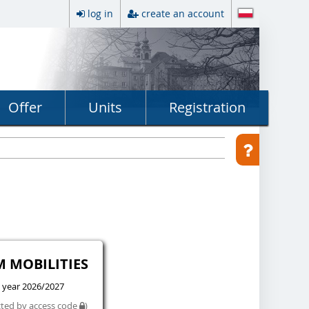
log in
create an account
Offer
Units
Registration
M MOBILITIES
 year 2026/2027
cted by access code
)