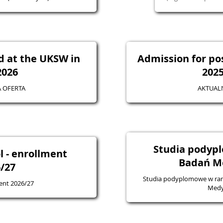
d at the UKSW in
Admission for po
2026
202
 OFERTA
AKTUAL
Studia podyp
l - enrollment
Badań M
/27
Studia podyplomowe w ram
ment 2026/27
Medy