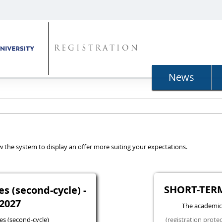
REGISTRATION
News
llow the system to display an offer more suiting your expectations.
SHORT-TER
 (second-cycle) -
2027
The academic
s (second-cycle)
(registration prote