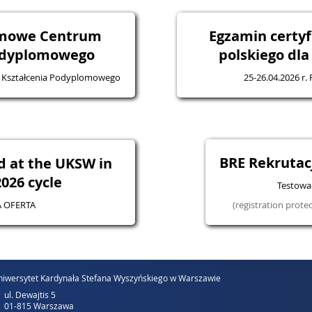
omowe Centrum
Egzamin certyf
odyplomowego
polskiego dl
 Kształcenia Podyplomowego
25-26.04.2026 r.
BRE Rekruta
d at the UKSW in
026 cycle
Testowa 
 OFERTA
(registration prote
iwersytet Kardynała Stefana Wyszyńskiego w Warszawie
ul. Dewajtis 5
01-815 Warszawa