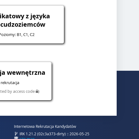
ikatowy z języka
a cudzoziemców
 Poziomy: B1, C1, C2
cja wewnętrzna
rekrutacja
cted by access code
)
Internetowa Rekrutacja Kandydatów
IRK 1.21.2 (02c3a373-dirty) :: 2026-05-25
site map