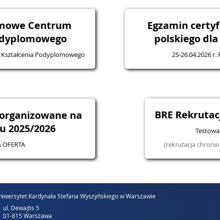
omowe Centrum
Egzamin certyf
odyplomowego
polskiego dl
 Kształcenia Podyplomowego
25-26.04.2026 r.
BRE Rekruta
 organizowane na
u 2025/2026
Testowa 
 OFERTA
(rekrutacja chron
iwersytet Kardynała Stefana Wyszyńskiego w Warszawie
ul. Dewajtis 5
01-815 Warszawa