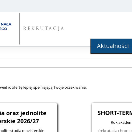
REKRUTACJA
Aktualności
ietlić ofertę lepiej spełniającą Twoje oczekiwania.
SHORT-TER
nia oraz jednolite
rskie 2026/27
Rok akademi
dnolite studia magisterskie
(rekrutacja chron