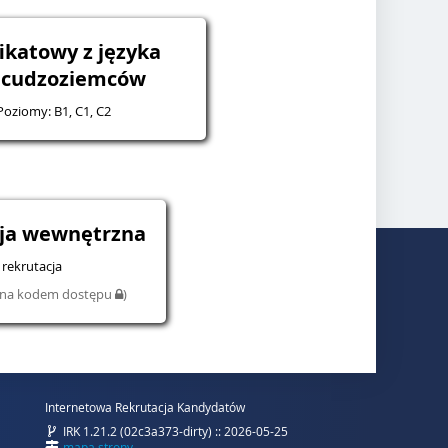
ikatowy z języka
a cudzoziemców
 Poziomy: B1, C1, C2
cja wewnętrzna
rekrutacja
iona kodem dostępu
)
Internetowa Rekrutacja Kandydatów
IRK 1.21.2 (02c3a373-dirty) :: 2026-05-25
mapa strony