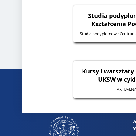
Studia podypl
Kształcenia P
Studia podyplomowe Centrum
Kursy i warsztaty
UKSW w cykl
AKTUALNA
Un