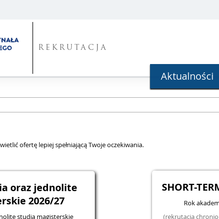
REKRUTACJA
Aktualności
ietlić ofertę lepiej spełniającą Twoje oczekiwania.
SHORT-TER
nia oraz jednolite
rskie 2026/27
Rok akademi
dnolite studia magisterskie
(rekrutacja chron