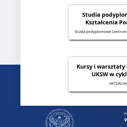
Studia podypl
Kształcenia P
Studia podyplomowe Centrum
Kursy i warsztaty
UKSW w cykl
AKTUALNA
Un