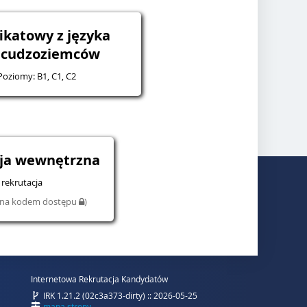
ikatowy z języka
a cudzoziemców
 Poziomy: B1, C1, C2
cja wewnętrzna
rekrutacja
iona kodem dostępu
)
Internetowa Rekrutacja Kandydatów
IRK 1.21.2 (02c3a373-dirty) :: 2026-05-25
mapa strony