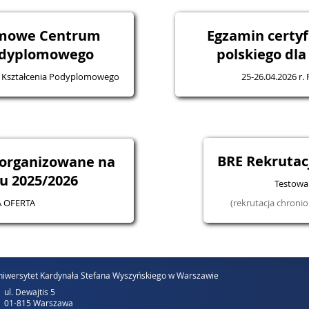
omowe Centrum
Egzamin certyf
odyplomowego
polskiego dl
 Kształcenia Podyplomowego
25-26.04.2026 r.
BRE Rekruta
 organizowane na
u 2025/2026
Testowa 
 OFERTA
(rekrutacja chron
iwersytet Kardynała Stefana Wyszyńskiego w Warszawie
ul. Dewajtis 5
01-815 Warszawa