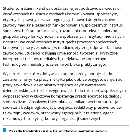
Studentom dziennikarstwa dostarczana jest podstawowa wiedza o:
współczesnych naukach o mediach i komunikowaniu społecznym,
etycznych i prawnych zasad regulujących nowe i dotychczasowe
zawody medialne, zasadach funkcjonowania współczesnych instytucji
społecznych. Studenci uczeni są: rozumienia kontekstu społeczno-
gospodarczego funkcjonowania współczesnych instytucji medialnych,
orientacji we współczesnych instytucjach i procesach społecznych,
kreatywnej pracy zespołowej w mediach, etycznej odpowiedzialności
zawodowej. Studenci rozwijają umiejętności tworzenia i krytycznej
interpretacji tekstów medialnych, dedykowane konkretnym
technologiom medialnym, zależnie od bloku praktycznego.
Wykształcenie, które zdobywają studenci, predysponuje ich do
zaistnienia na rynku pracy, nie tylko jako dobrze przygotowanych do
pracy zawodowej dziennikarzy z opanowanym warsztatem
dziennikarskim, ale także przygotowuje ich do roli liderów społecznych
wyposażonych w kluczowe kompetencje przedsiębiorczości, dialogu i
samorealizacji. Absolwenci kierunku dziennikarstwo i komunikacja
społeczna będą mogli podjąć pracę jako: redaktorzy prasowi, radiowi,
telewizyjni, wydawcy, pracownicy agencji public relations, agencji
reklamowych, instytucji kultury i organizacji społecznych.
Zasady kwalifikacji dla kandydatów legitymujących