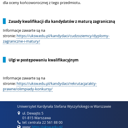
dla oceny końcoworocznej z tego przedmiotu.
Zasady kwalifikacji dla kandydatów z maturą zagraniczną
Informacje zawarte są na
stronie:
https://uksw.edu.pl/kandydaci/cudzoziemcy/dyplomy-
zagraniczne-i-matury/
Ulgi w postępowaniu kwalifikacyjnym
Informacje zawarte są na
stronie:
https://uksw.edu.pl/kandydaci/rekrutacja/akty-
prawne/olimpiady-konkursy/
Uniwersytet Kardynała Stefana Wyszyńskiego w Warszawie
ul. Dewajtis 5
01-815 Warszawa
tel: centrala 22 561 88 00
www:
https://uksw.edu.pl/