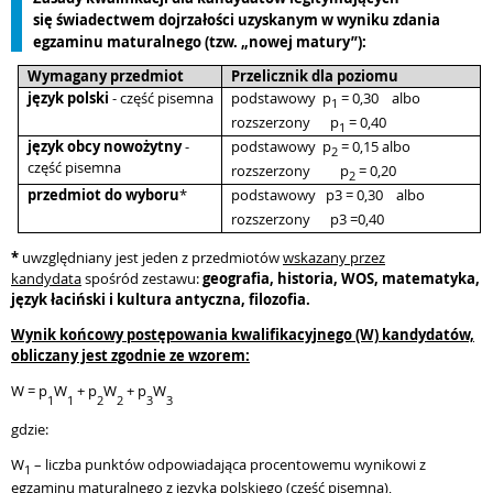
się
świadectwem dojrzałości uzyskanym w wyniku zdania
egzaminu maturalnego (tzw. „nowej matury”):
Wymagany przedmiot
Przelicznik dla poziomu
język polski
- część pisemna
podstawowy
p
= 0,30
albo
1
rozszerzony
p
= 0,40
1
język obcy nowożytny
-
podstawowy
p
= 0,15 albo
2
część pisemna
rozszerzony
p
= 0,20
2
przedmiot do wyboru
*
podstawowy
p3
= 0,30
albo
rozszerzony
p3
=0,40
*
uwzględniany jest jeden z przedmiotów
wskazany przez
kandydata
spośród zestawu:
geografia, historia, WOS, matematyka,
język łaciński i kultura antyczna, filozofia.
Wynik końcowy postępowania kwalifikacyjnego (W) kandydatów,
obliczany jest zgodnie ze wzorem:
W = p
W
+ p
W
+ p
W
1
1
2
2
3
3
gdzie:
W
– liczba punktów odpowiadająca procentowemu wynikowi z
1
egzaminu maturalnego z języka polskiego (część pisemna),