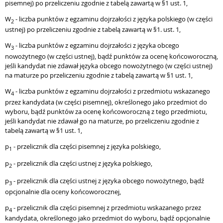
pisemnej) po przeliczeniu zgodnie z tabelą zawartą w §1 ust. 1,
W
- liczba punktów z egzaminu dojrzałości z języka polskiego (w części
2
ustnej) po przeliczeniu zgodnie z tabelą zawartą w §1. ust. 1,
W
- liczba punktów z egzaminu dojrzałości z języka obcego
3
nowożytnego (w części ustnej), bądź punktów za ocenę końcoworoczną,
jeśli kandydat nie zdawał języka obcego nowożytnego (w części ustnej)
na maturze po przeliczeniu zgodnie z tabelą zawartą w §1 ust. 1,
W
- liczba punktów z egzaminu dojrzałości z przedmiotu wskazanego
4
przez kandydata (w części pisemnej), określonego jako przedmiot do
wyboru, bądź punktów za ocenę końcoworoczną z tego przedmiotu,
jeśli kandydat nie zdawał go na maturze, po przeliczeniu zgodnie z
tabelą zawartą w §1 ust. 1,
p
- przelicznik dla części pisemnej z języka polskiego,
1
p
- przelicznik dla części ustnej z języka polskiego,
2
p
- przelicznik dla części ustnej z języka obcego nowożytnego, bądź
3
opcjonalnie dla oceny końcoworocznej,
p
- przelicznik dla części pisemnej z przedmiotu wskazanego przez
4
kandydata, określonego jako przedmiot do wyboru, bądź opcjonalnie