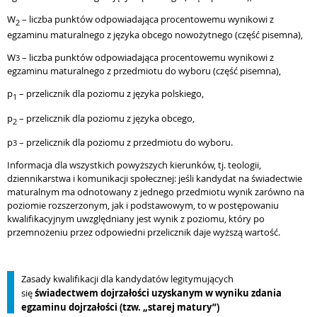
W
– liczba punktów odpowiadająca procentowemu wynikowi z
2
egzaminu maturalnego z języka obcego nowożytnego (część pisemna),
W
– liczba punktów odpowiadająca procentowemu wynikowi z
3
egzaminu maturalnego z przedmiotu do wyboru (część pisemna),
p
– przelicznik dla poziomu z języka polskiego,
1
p
– przelicznik dla poziomu z języka obcego,
2
p
– przelicznik dla poziomu z przedmiotu do wyboru.
3
Informacja dla wszystkich powyższych kierunków, tj.
teologii,
dziennikarstwa i komunikacji społecznej:
jeśli kandydat na świadectwie
maturalnym ma odnotowany z jednego przedmiotu wynik zarówno na
poziomie rozszerzonym
,
jak i podstawowym, to w postępowaniu
kwalifikacyjnym uwzględniany jest wynik z poziomu, który po
przemnożeniu przez odpowiedni przelicznik daje wyższą wartość.
Zasady kwalifikacji dla kandydatów legitymujących
się
świadectwem dojrzałości uzyskanym w wyniku zdania
egzaminu dojrzałości (tzw. „starej matury”)