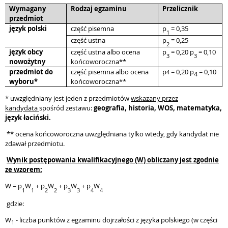
Wymagany
Rodzaj egzaminu
Przelicznik
przedmiot
język polski
część pisemna
p
= 0,35
1
część ustna
p
= 0,25
2
język obcy
część ustna albo ocena
p
= 0,20 p
= 0,10
3
3
nowożytny
końcoworoczna**
przedmiot do
część pisemna albo ocena
p
= 0,20 p
= 0,10
4
4
wyboru*
końcoworoczna**
* uwzględniany jest jeden z przedmiotów
wskazany przez
kandydata
spośród zestawu:
geografia, historia, WOS, matematyka,
język łaciński.
** ocena końcoworoczna uwzględniana tylko wtedy, gdy kandydat nie
zdawał przedmiotu.
Wynik postępowania kwalifikacyjnego (W) obliczany jest zgodnie
ze wzorem:
W = p
W
+ p
W
+ p
W
+ p
W
1
1
2
2
3
3
4
4
gdzie:
W
- liczba punktów z egzaminu dojrzałości z języka polskiego (w części
1