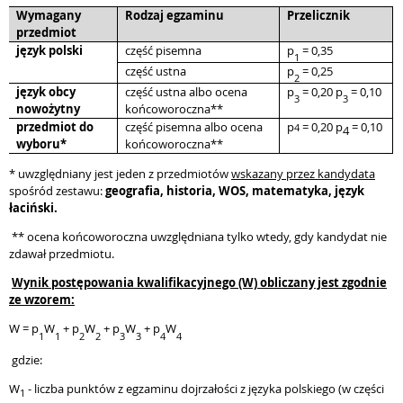
Wymagany
Rodzaj egzaminu
Przelicznik
przedmiot
język polski
część pisemna
p
= 0,35
1
część ustna
p
= 0,25
2
język obcy
część ustna albo ocena
p
= 0,20 p
= 0,10
3
3
nowożytny
końcoworoczna**
przedmiot do
część pisemna albo ocena
p
= 0,20 p
= 0,10
4
4
wyboru*
końcoworoczna**
* uwzględniany jest jeden z przedmiotów
wskazany przez kandydata
spośród zestawu:
geografia, historia, WOS, matematyka, język
łaciński.
** ocena końcoworoczna uwzględniana tylko wtedy, gdy kandydat nie
zdawał przedmiotu.
Wynik postępowania kwalifikacyjnego (W) obliczany jest zgodnie
ze wzorem:
W = p
W
+ p
W
+ p
W
+ p
W
1
1
2
2
3
3
4
4
gdzie:
W
- liczba punktów z egzaminu dojrzałości z języka polskiego (w części
1