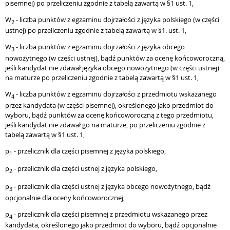
pisemnej) po przeliczeniu zgodnie z tabelą zawartą w §1 ust. 1,
W
- liczba punktów z egzaminu dojrzałości z języka polskiego (w części
2
ustnej) po przeliczeniu zgodnie z tabelą zawartą w §1. ust. 1,
W
- liczba punktów z egzaminu dojrzałości z języka obcego
3
nowożytnego (w części ustnej), bądź punktów za ocenę końcoworoczną,
jeśli kandydat nie zdawał języka obcego nowożytnego (w części ustnej)
na maturze po przeliczeniu zgodnie z tabelą zawartą w §1 ust. 1,
W
- liczba punktów z egzaminu dojrzałości z przedmiotu wskazanego
4
przez kandydata (w części pisemnej), określonego jako przedmiot do
wyboru, bądź punktów za ocenę końcoworoczną z tego przedmiotu,
jeśli kandydat nie zdawał go na maturze, po przeliczeniu zgodnie z
tabelą zawartą w §1 ust. 1,
p
- przelicznik dla części pisemnej z języka polskiego,
1
p
- przelicznik dla części ustnej z języka polskiego,
2
p
- przelicznik dla części ustnej z języka obcego nowożytnego, bądź
3
opcjonalnie dla oceny końcoworocznej,
p
- przelicznik dla części pisemnej z przedmiotu wskazanego przez
4
kandydata, określonego jako przedmiot do wyboru, bądź opcjonalnie