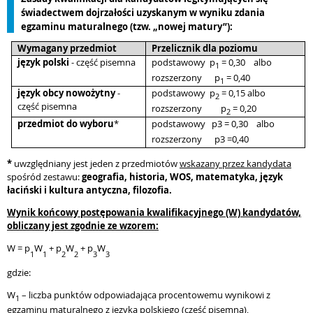
świadectwem dojrzałości uzyskanym w wyniku zdania
egzaminu maturalnego (tzw. „nowej matury”):
Wymagany przedmiot
Przelicznik dla poziomu
język polski
- część pisemna
podstawowy
p
= 0,30
albo
1
rozszerzony
p
= 0,40
1
język obcy nowożytny
-
podstawowy
p
= 0,15 albo
2
część pisemna
rozszerzony
p
= 0,20
2
przedmiot do wyboru
*
podstawowy
p3
= 0,30
albo
rozszerzony
p3
=0,40
*
uwzględniany jest jeden z przedmiotów
wskazany przez kandydata
spośród zestawu:
geografia, historia, WOS, matematyka, język
łaciński i kultura antyczna, filozofia.
Wynik końcowy postępowania kwalifikacyjnego (W) kandydatów,
obliczany jest zgodnie ze wzorem:
W = p
W
+ p
W
+ p
W
1
1
2
2
3
3
gdzie:
W
– liczba punktów odpowiadająca procentowemu wynikowi z
1
egzaminu maturalnego z języka polskiego (część pisemna),