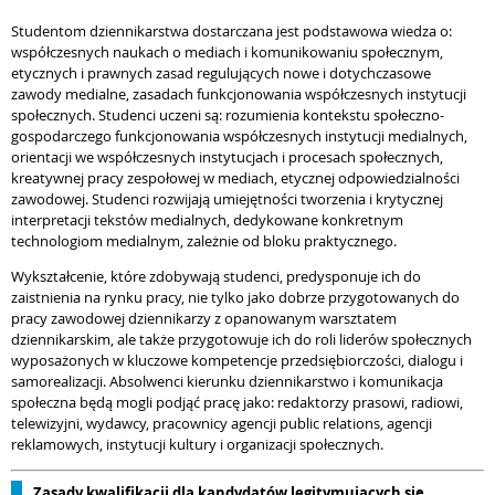
Studentom dziennikarstwa dostarczana jest podstawowa wiedza o:
współczesnych naukach o mediach i komunikowaniu społecznym,
etycznych i prawnych zasad regulujących nowe i dotychczasowe
zawody medialne, zasadach funkcjonowania współczesnych instytucji
społecznych. Studenci uczeni są: rozumienia kontekstu społeczno-
gospodarczego funkcjonowania współczesnych instytucji medialnych,
orientacji we współczesnych instytucjach i procesach społecznych,
kreatywnej pracy zespołowej w mediach, etycznej odpowiedzialności
zawodowej. Studenci rozwijają umiejętności tworzenia i krytycznej
interpretacji tekstów medialnych, dedykowane konkretnym
technologiom medialnym, zależnie od bloku praktycznego.
Wykształcenie, które zdobywają studenci, predysponuje ich do
zaistnienia na rynku pracy, nie tylko jako dobrze przygotowanych do
pracy zawodowej dziennikarzy z opanowanym warsztatem
dziennikarskim, ale także przygotowuje ich do roli liderów społecznych
wyposażonych w kluczowe kompetencje przedsiębiorczości, dialogu i
samorealizacji. Absolwenci kierunku dziennikarstwo i komunikacja
społeczna będą mogli podjąć pracę jako: redaktorzy prasowi, radiowi,
telewizyjni, wydawcy, pracownicy agencji public relations, agencji
reklamowych, instytucji kultury i organizacji społecznych.
Zasady kwalifikacji dla kandydatów legitymujących się