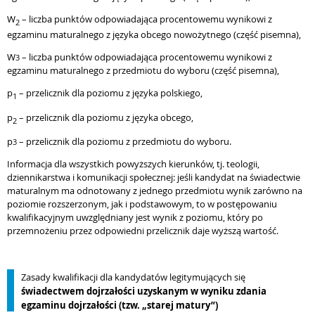
W
– liczba punktów odpowiadająca procentowemu wynikowi z
2
egzaminu maturalnego z języka obcego nowożytnego (część pisemna),
W
– liczba punktów odpowiadająca procentowemu wynikowi z
3
egzaminu maturalnego z przedmiotu do wyboru (część pisemna),
p
– przelicznik dla poziomu z języka polskiego,
1
p
– przelicznik dla poziomu z języka obcego,
2
p
– przelicznik dla poziomu z przedmiotu do wyboru.
3
Informacja dla wszystkich powyższych kierunków, tj.
teologii,
dziennikarstwa i komunikacji społecznej:
jeśli kandydat na świadectwie
maturalnym ma odnotowany z jednego przedmiotu wynik zarówno na
poziomie rozszerzonym
,
jak i podstawowym, to w postępowaniu
kwalifikacyjnym uwzględniany jest wynik z poziomu, który po
przemnożeniu przez odpowiedni przelicznik daje wyższą wartość.
Zasady kwalifikacji dla kandydatów legitymujących się
świadectwem dojrzałości uzyskanym w wyniku zdania
egzaminu dojrzałości (tzw. „starej matury”)