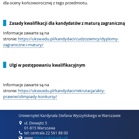
dla oceny końcoworocznej z tego przedmiotu.
Zasady kwalifikacji dla kandydatów z maturą zagraniczną
Informacje zawarte są na
stronie:
https://uksw.edu.pl/kandydaci/cudzoziemcy/dyplomy-
zagraniczne-i-matury/
Ulgi w postępowaniu kwalifikacyjnym
Informacje zawarte są na
stronie:
https://uksw.edu.pl/kandydaci/rekrutacja/akty-
prawne/olimpiady-konkursy/
Uniwersytet Kardynała Stefana Wyszyńskiego w Warszawie
ul. Dewajtis 5
01-815 Warszawa
tel: centrala 22 561 88 00
www:
https://uksw.edu.pl/