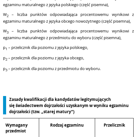
egzaminu maturalnego z języka polskiego (część pisemna),
W
– liczba punktów odpowiadająca procentowemu wynikowi z
2
egzaminu maturalnego z języka obcego nowożytnego (część pisemna),
W
– liczba punktów odpowiadająca procentowemu wynikowi z
3
egzaminu maturalnego z przedmiotu do wyboru (część pisemna),
p
– przelicznik dla poziomu z języka polskiego,
1
p
– przelicznik dla poziomu z języka obcego,
2
p
– przelicznik dla poziomu z przedmiotu do wyboru.
3
Zasady kwalifikacji dla kandydatów legitymujących
się świadectwem dojrzałości uzyskanym w wyniku egzaminu
dojrzałości (tzw. „starej matury”)
Wymagany
Rodzaj egzaminu
Przelicznik
przedmiot