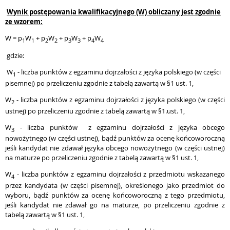
Wynik postępowania kwalifikacyjnego (W) obliczany jest zgodnie
ze wzorem:
W = p
W
+ p
W
+ p
W
+ p
W
1
1
2
2
3
3
4
4
gdzie:
W
- liczba punktów z egzaminu dojrzałości z języka polskiego (w części
1
pisemnej) po przeliczeniu zgodnie z tabelą zawartą w §1 ust. 1,
W
- liczba punktów z egzaminu dojrzałości z języka polskiego (w części
2
ustnej) po przeliczeniu zgodnie z tabelą zawartą w §1.ust. 1,
W
- liczba punktów z egzaminu dojrzałości z języka obcego
3
nowożytnego (w części ustnej), bądź punktów za ocenę końcoworoczną
jeśli kandydat nie zdawał języka obcego nowożytnego (w części ustnej)
na maturze po przeliczeniu zgodnie z tabelą zawartą w §1 ust. 1,
W
- liczba punktów z egzaminu dojrzałości z przedmiotu wskazanego
4
przez kandydata (w części pisemnej), określonego jako przedmiot do
wyboru, bądź punktów za ocenę końcoworoczną z tego przedmiotu,
jeśli kandydat nie zdawał go na maturze, po przeliczeniu zgodnie z
tabelą zawartą w §1 ust. 1,