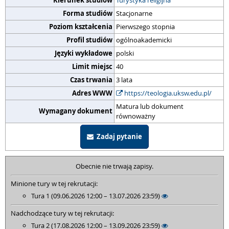
Kierunek studiów
Turystyka religijna
Forma studiów
Stacjonarne
Poziom kształcenia
Pierwszego stopnia
Profil studiów
ogólnoakademicki
Języki wykładowe
polski
Limit miejsc
40
Czas trwania
3 lata
Adres WWW
https://teologia.uksw.edu.pl/
Matura lub dokument
Wymagany dokument
równoważny
Zadaj pytanie
Obecnie nie trwają zapisy.
Minione tury w tej rekrutacji:
Tura 1 (09.06.2026 12:00 – 13.07.2026 23:59)
Nadchodzące tury w tej rekrutacji:
Tura 2 (17.08.2026 12:00 – 13.09.2026 23:59)