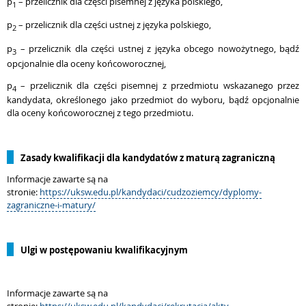
p
– przelicznik dla części pisemnej z języka polskiego,
1
p
– przelicznik dla części ustnej z języka polskiego,
2
p
– przelicznik dla części ustnej z języka obcego nowożytnego, bądź
3
opcjonalnie dla oceny końcoworocznej,
p
– przelicznik dla części pisemnej z przedmiotu wskazanego przez
4
kandydata, określonego jako przedmiot do wyboru, bądź opcjonalnie
dla oceny końcoworocznej z tego przedmiotu.
Zasady kwalifikacji dla kandydatów z maturą zagraniczną
Informacje zawarte są na
stronie:
https://uksw.edu.pl/kandydaci/cudzoziemcy/dyplomy-
zagraniczne-i-matury/
Ulgi w postępowaniu kwalifikacyjnym
Informacje zawarte są na