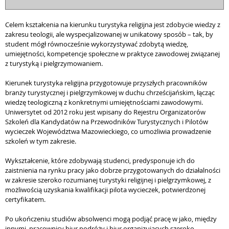
Celem kształcenia na kierunku turystyka religijna jest zdobycie wiedzy z
zakresu teologii, ale wyspecjalizowanej w unikatowy sposób – tak, by
student mógł równocześnie wykorzystywać zdobytą wiedzę,
umiejętności, kompetencje społeczne w praktyce zawodowej związanej
z turystyką i pielgrzymowaniem.
Kierunek turystyka religijna przygotowuje przyszłych pracowników
branży turystycznej i pielgrzymkowej w duchu chrześcijańskim, łącząc
wiedzę teologiczną z konkretnymi umiejętnościami zawodowymi.
Uniwersytet od 2012 roku jest wpisany do Rejestru Organizatorów
Szkoleń dla Kandydatów na Przewodników Turystycznych i Pilotów
wycieczek Województwa Mazowieckiego, co umożliwia prowadzenie
szkoleń w tym zakresie.
Wykształcenie, które zdobywają studenci, predysponuje ich do
zaistnienia na rynku pracy jako dobrze przygotowanych do działalności
w zakresie szeroko rozumianej turystyki religijnej i pielgrzymkowej, z
możliwością uzyskania kwalifikacji pilota wycieczek, potwierdzonej
certyfikatem.
Po ukończeniu studiów absolwenci mogą podjąć pracę w jako, między
innymi, pracownicy biur podróży i biur organizujących szeroko