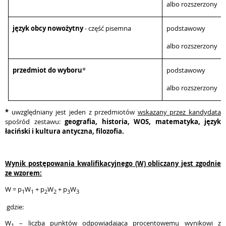
albo rozszerzony
język obcy nowożytny
- część pisemna
podstawowy 
albo rozszerzony
przedmiot do wyboru
*
podstawowy 
albo rozszerzony
*
uwzględniany jest jeden z przedmiotów
wskazany przez kandydata
spośród zestawu:
geografia, historia, WOS, matematyka, język
łaciński i kultura antyczna, filozofia.
Wynik postępowania kwalifikacyjnego (W) obliczany jest zgodnie
ze wzorem:
W = p
W
+ p
W
+ p
W
1
1
2
2
3
3
gdzie:
W
– liczba punktów odpowiadająca procentowemu wynikowi z
1