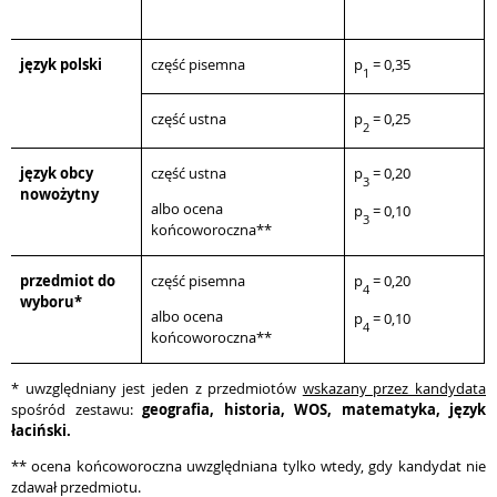
język polski
część pisemna
p
= 0,35
1
część ustna
p
= 0,25
2
język obcy
część ustna
p
= 0,20
3
nowożytny
albo ocena
p
= 0,10
3
końcoworoczna**
przedmiot do
część pisemna
p
= 0,20
4
wyboru*
albo ocena
p
= 0,10
4
końcoworoczna**
* uwzględniany jest jeden z przedmiotów
wskazany przez kandydata
spośród zestawu:
geografia,
historia, WOS, matematyka, język
łaciński.
** ocena końcoworoczna uwzględniana tylko wtedy, gdy kandydat nie
zdawał przedmiotu.