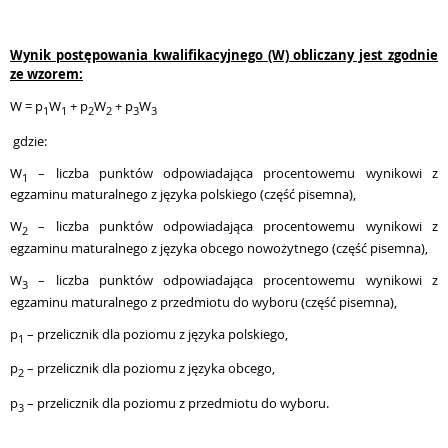
Wynik postępowania kwalifikacyjnego (W) obliczany jest zgodnie
ze wzorem:
W = p
W
+ p
W
+ p
W
1
1
2
2
3
3
gdzie:
W
– liczba punktów odpowiadająca procentowemu wynikowi z
1
egzaminu maturalnego z języka polskiego (część pisemna),
W
– liczba punktów odpowiadająca procentowemu wynikowi z
2
egzaminu maturalnego z języka obcego nowożytnego (część pisemna),
W
– liczba punktów odpowiadająca procentowemu wynikowi z
3
egzaminu maturalnego z przedmiotu do wyboru (część pisemna),
p
– przelicznik dla poziomu z języka polskiego,
1
p
– przelicznik dla poziomu z języka obcego,
2
p
– przelicznik dla poziomu z przedmiotu do wyboru.
3