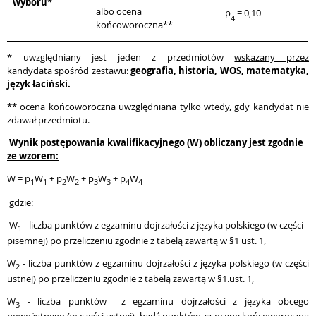
wyboru*
albo ocena
p
= 0,10
4
końcoworoczna**
* uwzględniany jest jeden z przedmiotów
wskazany przez
kandydata
spośród zestawu:
geografia,
historia, WOS, matematyka,
język łaciński.
** ocena końcoworoczna uwzględniana tylko wtedy, gdy kandydat nie
zdawał przedmiotu.
Wynik postępowania kwalifikacyjnego (W) obliczany jest zgodnie
ze wzorem:
W = p
W
+ p
W
+ p
W
+ p
W
1
1
2
2
3
3
4
4
gdzie:
W
- liczba punktów z egzaminu dojrzałości z języka polskiego (w części
1
pisemnej) po przeliczeniu zgodnie z tabelą zawartą w §1 ust. 1,
W
- liczba punktów z egzaminu dojrzałości z języka polskiego (w części
2
ustnej) po przeliczeniu zgodnie z tabelą zawartą w §1.ust. 1,
W
- liczba punktów z egzaminu dojrzałości z języka obcego
3