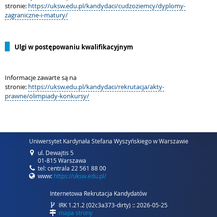
stronie:
https://uksw.edu.pl/kandydaci/cudzoziemcy/dyplomy-
zagraniczne-i-matury/
Ulgi w postępowaniu kwalifikacyjnym
Informacje zawarte są na
stronie:
https://uksw.edu.pl/kandydaci/rekrutacja/akty-
prawne/olimpiady-konkursy/
Uniwersytet Kardynała Stefana Wyszyńskiego w Warszawie
ul. Dewajtis 5
01-815 Warszawa
tel: centrala 22 561 88 00
www:
https://uksw.edu.pl/
Internetowa Rekrutacja Kandydatów
IRK 1.21.2 (02c3a373-dirty) :: 2026-05-25
mapa strony