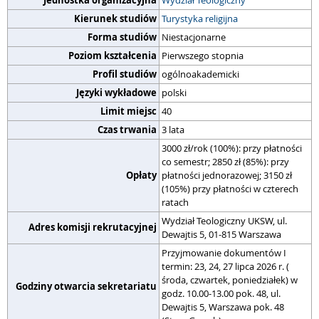
Jednostka organizacyjna
Wydział Teologiczny
Kierunek studiów
Turystyka religijna
Forma studiów
Niestacjonarne
Poziom kształcenia
Pierwszego stopnia
Profil studiów
ogólnoakademicki
Języki wykładowe
polski
Limit miejsc
40
Czas trwania
3 lata
3000 zł/rok (100%): przy płatności
co semestr; 2850 zł (85%): przy
Opłaty
płatności jednorazowej; 3150 zł
(105%) przy płatności w czterech
ratach
Wydział Teologiczny UKSW, ul.
Adres komisji rekrutacyjnej
Dewajtis 5, 01-815 Warszawa
Przyjmowanie dokumentów I
termin: 23, 24, 27 lipca 2026 r. (
środa, czwartek, poniedziałek) w
Godziny otwarcia sekretariatu
godz. 10.00-13.00 pok. 48, ul.
Dewajtis 5, Warszawa pok. 48