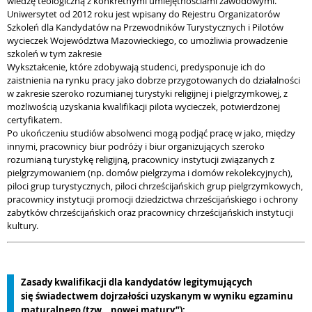
wiedzę teologiczną z konkretnymi umiejętnościami zawodowymi.
Uniwersytet od 2012 roku jest wpisany do Rejestru Organizatorów
Szkoleń dla Kandydatów na Przewodników Turystycznych i Pilotów
wycieczek Województwa Mazowieckiego, co umożliwia prowadzenie
szkoleń w tym zakresie
Wykształcenie, które zdobywają studenci, predysponuje ich do
zaistnienia na rynku pracy jako dobrze przygotowanych do działalności
w zakresie szeroko rozumianej turystyki religijnej i pielgrzymkowej, z
możliwością uzyskania kwalifikacji pilota wycieczek, potwierdzonej
certyfikatem.
Po ukończeniu studiów absolwenci mogą podjąć pracę w jako, między
innymi, pracownicy biur podróży i biur organizujących szeroko
rozumianą turystykę religijną, pracownicy instytucji związanych z
pielgrzymowaniem (np. domów pielgrzyma i domów rekolekcyjnych),
piloci grup turystycznych, piloci chrześcijańskich grup pielgrzymkowych,
pracownicy instytucji promocji dziedzictwa chrześcijańskiego i ochrony
zabytków chrześcijańskich oraz pracownicy chrześcijańskich instytucji
kultury.
Zasady kwalifikacji dla kandydatów legitymujących
się świadectwem dojrzałości uzyskanym w wyniku egzaminu
maturalnego (tzw. „nowej matury”):