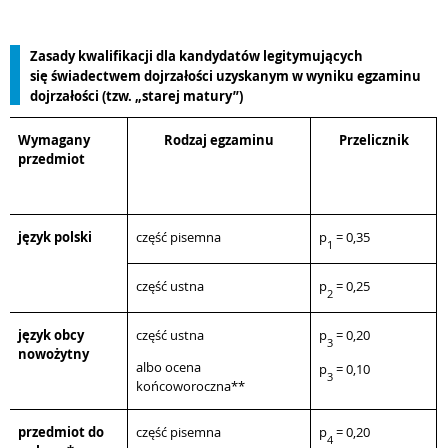
Zasady kwalifikacji dla kandydatów legitymujących
się świadectwem dojrzałości uzyskanym w wyniku egzaminu
dojrzałości (tzw. „starej matury”)
Wymagany
Rodzaj egzaminu
Przelicznik
przedmiot
język polski
część pisemna
p
= 0,35
1
część ustna
p
= 0,25
2
język obcy
część ustna
p
= 0,20
3
nowożytny
albo ocena
p
= 0,10
3
końcoworoczna**
przedmiot do
część pisemna
p
= 0,20
4