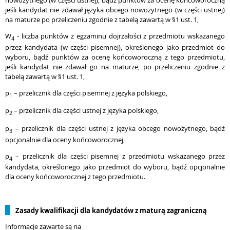
nowożytnego (w części ustnej), bądź punktów za ocenę końcoworoczną
jeśli kandydat nie zdawał języka obcego nowożytnego (w części ustnej)
na maturze po przeliczeniu zgodnie z tabelą zawartą w §1 ust. 1,
W
- liczba punktów z egzaminu dojrzałości z przedmiotu wskazanego
4
przez kandydata (w części pisemnej), określonego jako przedmiot do
wyboru, bądź punktów za ocenę końcoworoczną z tego przedmiotu,
jeśli kandydat nie zdawał go na maturze, po przeliczeniu zgodnie z
tabelą zawartą w §1 ust. 1,
p
– przelicznik dla części pisemnej z języka polskiego,
1
p
– przelicznik dla części ustnej z języka polskiego,
2
p
– przelicznik dla części ustnej z języka obcego nowożytnego, bądź
3
opcjonalnie dla oceny końcoworocznej,
p
– przelicznik dla części pisemnej z przedmiotu wskazanego przez
4
kandydata, określonego jako przedmiot do wyboru, bądź opcjonalnie
dla oceny końcoworocznej z tego przedmiotu.
Zasady kwalifikacji dla kandydatów z maturą zagraniczną
Informacje zawarte są na