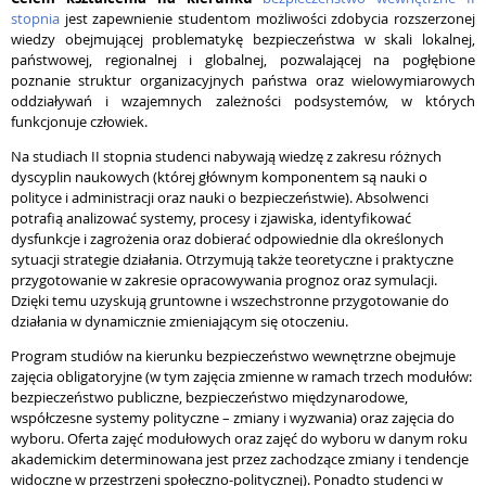
stopnia
jest zapewnienie studentom możliwości zdobycia
rozszerzonej
wiedzy obejmującej problematykę bezpieczeństwa w skali lokalnej,
państwowej, regionalnej i globalnej, pozwalającej na pogłębione
poznanie struktur organizacyjnych państwa oraz wielowymiarowych
oddziaływań i wzajemnych zależności podsystemów, w których
funkcjonuje człowiek.
Na studiach II stopnia studenci nabywają
wiedzę z zakresu różnych
dyscyplin naukowych (której głównym komponentem są nauki o
polityce i administracji oraz nauki o bezpieczeństwie). Absolwenci
potrafią analizować systemy, procesy i zjawiska, identyfikować
dysfunkcje i zagrożenia oraz dobierać odpowiednie dla określonych
sytuacji strategie działania. Otrzymują także teoretyczne i praktyczne
przygotowanie w zakresie opracowywania prognoz oraz symulacji.
Dzięki temu uzyskują gruntowne i wszechstronne przygotowanie do
działania w dynamicznie zmieniającym się otoczeniu.
Program studiów na kierunku bezpieczeństwo wewnętrzne obejmuje
zajęcia obligatoryjne
(w tym zajęcia zmienne w ramach trzech modułów:
bezpieczeństwo publiczne, bezpieczeństwo międzynarodowe,
współczesne systemy polityczne – zmiany i wyzwania)
oraz
zajęcia do
wyboru. Oferta zajęć modułowych oraz zajęć do wyboru w danym roku
akademickim determinowana jest przez zachodzące zmiany i tendencje
widoczne w przestrzeni społeczno-politycznej). Ponadto studenci w