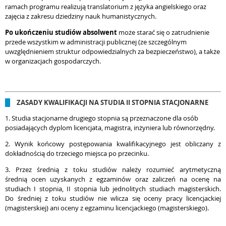
ramach programu realizują translatorium z języka angielskiego oraz
zajęcia z zakresu dziedziny nauk humanistycznych.
Po ukończeniu studiów absolwent
może starać się o zatrudnienie
przede wszystkim w administracji publicznej (ze szczególnym
uwzględnieniem struktur odpowiedzialnych za bezpieczeństwo), a także
w organizacjach gospodarczych.
ZASADY KWALIFIKACJI NA STUDIA II STOPNIA STACJONARNE
1. Studia stacjonarne drugiego stopnia są przeznaczone dla osób
posiadających dyplom licencjata, magistra, inżyniera lub równorzędny.
2. Wynik końcowy postępowania kwalifikacyjnego jest obliczany z
dokładnością do trzeciego miejsca po przecinku.
3. Przez średnią z toku studiów należy rozumieć arytmetyczną
średnią ocen uzyskanych z egzaminów oraz zaliczeń na ocenę na
studiach I stopnia, II stopnia lub jednolitych studiach magisterskich.
Do średniej z toku studiów nie wlicza się oceny pracy licencjackiej
(magisterskiej) ani oceny z egzaminu licencjackiego (magisterskiego).