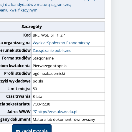
acji dla kandydatów z maturą zagraniczną
waniu kwalifikacyjnym
Szczegóły
Kod
BRE_WSE_ST_1_ZP
ka organizacyjna
Wydział Społeczno-Ekonomiczny
ierunek studiów
Zarządzanie publiczne
Forma studiów
Stacjonarne
ziom kształcenia
Pierwszego stopnia
Profil studiów
ogólnoakademicki
ęzyki wykładowe
polski
Limit miejsc
50
Czas trwania
3 lata
cia sekretariatu
7:30-15:30
Adres WWW
http://wse.uksw.edu.pl
gany dokument
Matura lub dokument równoważny
Zadaj pytanie