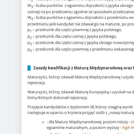
2
W
- liczba punktów z egzaminu dojrzałości z języka obceg
3
ustnej) na po przeliczeniu zgodnie ze sposobem przeliczania
W
- liczba punktów z egzaminu dojrzałości z przedmiotu 
4
przedmiotu jeśli kandydat nie zdawał go na maturze, po prz
p
– przelicznik dla części pisemnej z języka polskiego,
1
p
– przelicznik dla części ustnej z języka polskiego,
2
p
– przelicznik dla części ustnej z języka obcego nowożytn
3
p
– przelicznik dla części pisemnej z przedmiotu wskazane
4
Zasady kwalifikacji z Maturą Międzynarodową oraz
Maturzyści, którzy zdawali Maturę Międzynarodową i uzysk
rejestracji.
Maturzyści, którzy zdawali Maturę Europejską i uzyskali n
który/których dokonali rejestracji.
Przyjęcie kandydatów z dyplomem IB, którzy osiągną wynik 
następuje w oparciu o kryteria przyjęć osób z „nową maturą” 
- dla Matury Międzynarodowej: poziom niższy -
s
egzaminie maturalnym, a poziom wyższy -
high le