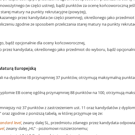
o nowożytnego (w części ustnej), bądź punktów za ocenę końcoworoczną jeś
 starej matury na punkty rekrutacyjne (powyżej),
wskazanego przez kandydata (w części pisemnej), określonego jako przedmi
eliczeniu zgodnie ze sposobem przeliczania starej matury na punkty rekruta
ego, bądź opcjonalnie dla oceny końcoworocznej,
go przez kandydata, określonego jako przedmiot do wyboru, bądź opcjonaln
 Maturą Europejską
ali na dyplomie IB przynajmniej 37 punktów, otrzymują maksymalną punktac
a dyplomie EB ocenę ogólną przynajmniej 88 punktów na 100, otrzymują mak
mniejszy niż 37 punktów z zastrzeżeniem ust. 11 oraz kandydatów z dyplom
oraz zgodnie z poniższą tabelą, w której przyjmuje się że:
tandard level
, zwany dalej SL, przedmiotu zdanego przez kandydata odpo
vel
, zwany dalej „HL” - poziomowi rozszerzonemu;