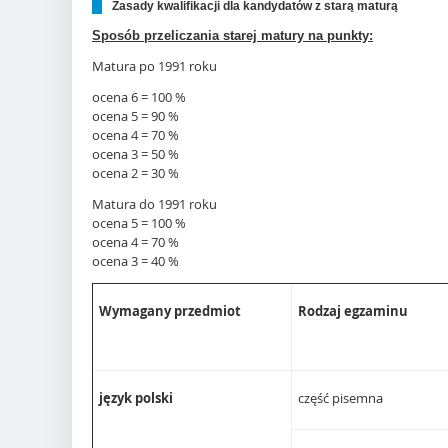
Zasady kwalifikacji dla kandydatów z starą maturą
Sposób przeliczania starej matury na punkty:
Matura po 1991 roku
ocena 6 = 100 %
ocena 5 = 90 %
ocena 4 = 70 %
ocena 3 = 50 %
ocena 2 = 30 %
Matura do 1991 roku
ocena 5 = 100 %
ocena 4 = 70 %
ocena 3 = 40 %
Wymagany przedmiot
Rodzaj egzaminu
język polski
część pisemna