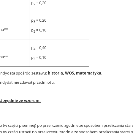
p
= 0,20
2
p
= 0,20
3
na**
p
= 0,10
3
p
= 0,40
4
na**
p
= 0,10
4
andydata
spośród zestawu:
historia, WOS, matematyka.
ndydat nie zdawał przedmiotu.
st zgodnie ze wzorem:
go (w części pisemnej) po przeliczeniu zgodnie ze sposobem przeliczania sta
go (w części ustnej) po przeliczeniu zgodnie ze sposobem przeliczania starej