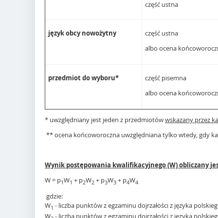
część ustna
język obcy nowożytny
część ustna
albo ocena końcoworocz
przedmiot do wyboru*
część pisemna
albo ocena końcoworocz
* uwzględniany jest jeden z przedmiotów
wskazany przez k
** ocena końcoworoczna uwzględniana tylko wtedy, gdy ka
Wynik postępowania kwalifikacyjnego (W) obliczany je
W = p
W
+ p
W
+ p
W
+ p
W
1
1
2
2
3
3
4
4
gdzie:
W
- liczba punktów z egzaminu dojrzałości z języka polskie
1
W
- liczba punktów z egzaminu dojrzałości z języka polskie