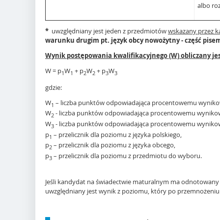
albo r
*
uwzględniany jest jeden z przedmiotów
wskazany przez 
warunku drugim pt. język obcy nowożytny - część pise
Wynik postępowania kwalifikacyjnego (W) obliczany je
W = p
W
+ p
W
+ p
W
1
1
2
2
3
3
gdzie:
W
– liczba punktów odpowiadająca procentowemu wynikowi
1
W
- liczba punktów odpowiadająca procentowemu wynikowi
2
W
- liczba punktów odpowiadająca procentowemu wynikowi
3
p
– przelicznik dla poziomu z języka polskiego,
1
p
– przelicznik dla poziomu z języka obcego,
2
p
– przelicznik dla poziomu z przedmiotu do wyboru.
3
Jeśli kandydat na świadectwie maturalnym ma odnotowany 
uwzględniany jest wynik z poziomu, który po przemnożeniu 