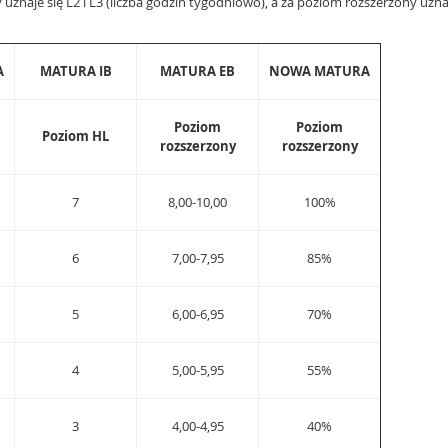
uznaje się L2 i L3 (liczba godzin tygodniowo), a za poziom rozszerzony uznaj
A
MATURA IB
MATURA EB
NOWA MATURA
Poziom
Poziom
Poziom HL
rozszerzony
rozszerzony
7
8,00-10,00
100%
6
7,00-7,95
85%
5
6,00-6,95
70%
4
5,00-5,95
55%
3
4,00-4,95
40%