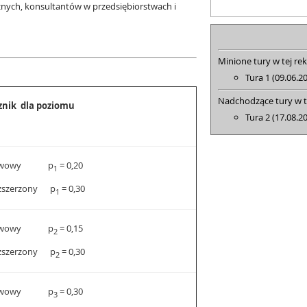
cznych, konsultantów w przedsiębiorstwach i
Minione tury w tej rek
Tura 1 (09.06.2
Nadchodzące tury w te
cznik dla poziomu
Tura 2 (17.08.2
tawowy p
= 0,20
1
ozszerzony p
= 0,30
1
tawowy p
= 0,15
2
ozszerzony p
= 0,30
2
tawowy p
= 0,30
3