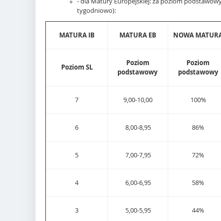
- dla Matury Europejskiej: za poziom podstawowy 
tygodniowo):
MATURA IB
MATURA EB
NOWA MATUR
Poziom
Poziom
Poziom SL
podstawowy
podstawowy
7
9,00-10,00
100%
6
8,00-8,95
86%
5
7,00-7,95
72%
4
6,00-6,95
58%
3
5,00-5,95
44%