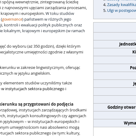
i spójną wewnętrznie, zintegrowaną ścieżkę
Zasady kwalifik
ki z najnowszymi ujęciami zarządzania procesami,
Ulgi w postępo
, krajowym i europejskim.
W toku studiów
 (
governance
) państwem w różnych jego
i, kontroli i ewaluacji polityk publicznych oraz
mie lokalnym, krajowym i europejskim (w ramach
Jednost
ęć do wyboru (aż 350 godzin), dzięki którym
pecjalistyczne umiejętności zgodnie z własnymi
K
kierunku w zakresie lingwistycznym, oferując
Po
cznych w języku angielskim.
cy elementem studiów uczyniliśmy także
J
 w instytucjach sektora publicznego i
kierunku są przygotowani do podjęcia
Godziny otwar
morządowej, instytucjach zarządzających środkami
ch, instytucjach konsultingowych czy agencjach
 językowym – w instytucjach europejskich i
Wyma
kanym umiejętnościom nasi absolwenci mogą
tucjach sektora publicznego (w tym: kultury,