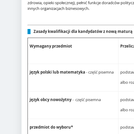
zdrowia, opieki społecznej), pełnić funkcje doradców polity
innych organizacjach biznesowych.
Zasady kwalifikacji dla kandydatów z nową maturą
Wymagany przedmiot
Przeli
język polski lub matematyka
- część pisemna
pods
albo r
język obcy nowożytny
- część pisemna
pods
albo r
przedmiot do wyboru*
pods