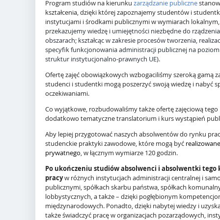
Program studiów na kierunku
zarządzanie publiczne
stanow
kształcenia, dzięki której zapoznajemy studentów i student
instytucjami i środkami publicznymi w wymiarach lokalnym
przekazujemy wiedzę i umiejętności niezbędne do rządzenia
obszarach; kształcąc w zakresie procesów tworzenia, realizacj
specyfik funkcjonowania administracji publicznej na pozio
struktur instytucjonalno-prawnych UE).
Ofertę zajęć obowiązkowych wzbogaciliśmy szeroką gamą zaj
studenci i studentki mogą poszerzyć swoją wiedzę i nabyć s
oczekiwaniami.
Co wyjątkowe, rozbudowaliśmy także ofertę zajęciową tego 
dodatkowo tematyczne translatorium i kurs wystąpień publi
Aby lepiej przygotować naszych absolwentów do rynku pra
studenckie praktyki zawodowe, które mogą być
realizowane
prywatnego
, w łącznym wymiarze 120 godzin.
Po ukończeniu studiów absolwenci i absolwentki tego 
pracy
w różnych instytucjach administracji centralnej i sa
publicznymi, spółkach skarbu państwa, spółkach komunalny
lobbystycznych, a także – dzięki pogłębionym kompetencjom
międzynarodowych. Ponadto, dzięki nabytej wiedzy i uzys
także świadczyć pracę w organizacjach pozarządowych, insty