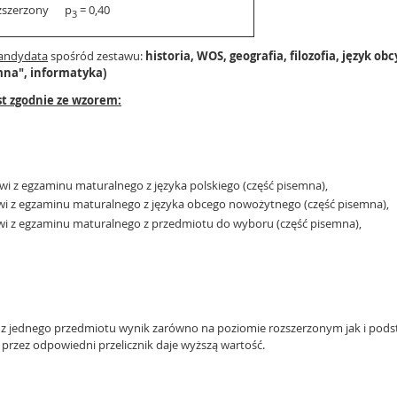
ozszerzony p
= 0,40
3
kandydata
spośród zestawu:
historia, WOS, geografia, filozofia, język o
mna", informatyka)
st zgodnie ze wzorem:
 z egzaminu maturalnego z języka polskiego (część pisemna),
 z egzaminu maturalnego z języka obcego nowożytnego (część pisemna),
 z egzaminu maturalnego z przedmiotu do wyboru (część pisemna),
z jednego przedmiotu wynik zarówno na poziomie rozszerzonym jak i pod
przez odpowiedni przelicznik daje wyższą wartość.