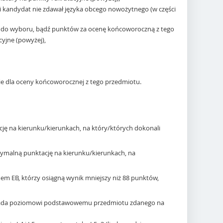
li kandydat nie zdawał języka obcego nowożytnego (w części
ot do wyboru, bądź punktów za ocenę końcoworoczną z tego
cyjne (powyżej),
ie dla oceny końcoworocznej z tego przedmiotu.
ję na kierunku/kierunkach, na który/których dokonali
symalną punktację na kierunku/kierunkach, na
em EB, którzy osiągną wynik mniejszy niż 88 punktów,
wiada poziomowi podstawowemu przedmiotu zdanego na