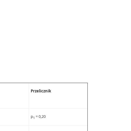
Przelicznik
p
= 0,20
1