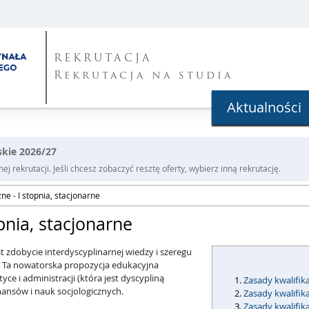
REKRUTACJA
Rekrutacja na studia
Aktualności
rskie 2026/27
j rekrutacji. Jeśli chcesz zobaczyć resztę oferty, wybierz inną rekrutację.
ne - I stopnia, stacjonarne
pnia, stacjonarne
st zdobycie interdyscyplinarnej wiedzy i szeregu
. Ta nowatorska propozycja edukacyjna
ce i administracji (która jest dyscypliną
Zasady kwalifik
inansów i nauk socjologicznych.
Zasady kwalifik
Zasady kwalifik