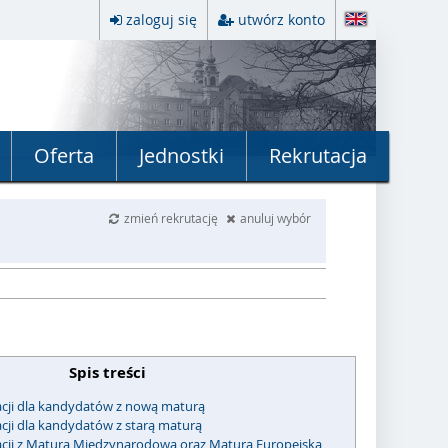
zaloguj się
utwórz konto
Oferta
Jednostki
Rekrutacja
zmień rekrutację
anuluj wybór
Spis treści
acji dla kandydatów z nową maturą
acji dla kandydatów z starą maturą
acji z Maturą Międzynarodową oraz Maturą Europejską