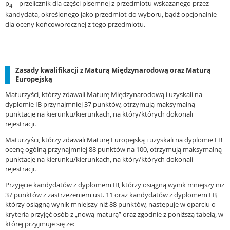
p
– przelicznik dla części pisemnej z przedmiotu wskazanego przez
4
kandydata, określonego jako przedmiot do wyboru, bądź opcjonalnie
dla oceny końcoworocznej z tego przedmiotu.
Zasady kwalifikacji z Maturą Międzynarodową oraz Maturą
Europejską
Maturzyści, którzy zdawali Maturę Międzynarodową i uzyskali na
dyplomie IB przynajmniej 37 punktów, otrzymują maksymalną
punktację na kierunku/kierunkach, na który/których dokonali
rejestracji.
Maturzyści, którzy zdawali Maturę Europejską i uzyskali na dyplomie EB
ocenę ogólną przynajmniej 88 punktów na 100, otrzymują maksymalną
punktację na kierunku/kierunkach, na który/których dokonali
rejestracji.
Przyjęcie kandydatów z dyplomem IB, którzy osiągną wynik mniejszy niż
37 punktów z zastrzeżeniem ust. 11 oraz kandydatów z dyplomem EB,
którzy osiągną wynik mniejszy niż 88 punktów, następuje w oparciu o
kryteria przyjęć osób z „nową maturą” oraz zgodnie z poniższą tabelą, w
której przyjmuje się że: