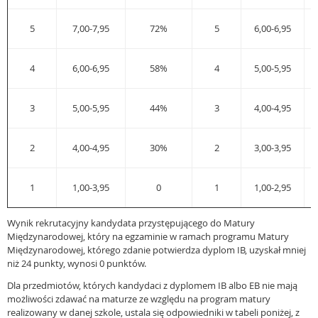
5
7,00-7,95
72%
5
6,00-6,95
4
6,00-6,95
58%
4
5,00-5,95
3
5,00-5,95
44%
3
4,00-4,95
2
4,00-4,95
30%
2
3,00-3,95
1
1,00-3,95
0
1
1,00-2,95
Wynik rekrutacyjny kandydata przystępującego do Matury
Międzynarodowej, który na egzaminie w ramach programu Matury
Międzynarodowej, którego zdanie potwierdza dyplom IB, uzyskał mniej
niż 24 punkty, wynosi 0 punktów.
Dla przedmiotów, których kandydaci z dyplomem IB albo EB nie mają
możliwości zdawać na maturze ze względu na program matury
realizowany w danej szkole, ustala się odpowiedniki w tabeli poniżej, z