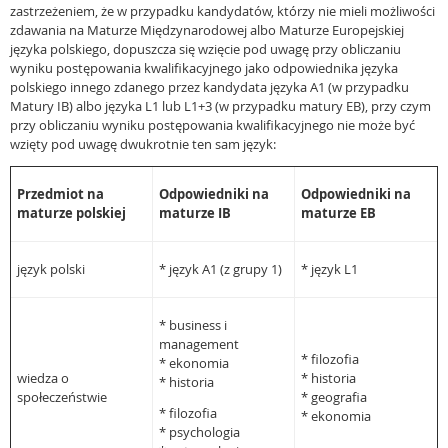
zastrzeżeniem, że w przypadku kandydatów, którzy nie mieli możliwości
zdawania na Maturze Międzynarodowej albo Maturze Europejskiej
języka polskiego, dopuszcza się wzięcie pod uwagę przy obliczaniu
wyniku postępowania kwalifikacyjnego jako odpowiednika języka
polskiego innego zdanego przez kandydata języka A1 (w przypadku
Matury IB) albo języka L1 lub L1+3 (w przypadku matury EB), przy czym
przy obliczaniu wyniku postępowania kwalifikacyjnego nie może być
wzięty pod uwagę dwukrotnie ten sam język:
Przedmiot na
Odpowiedniki na
Odpowiedniki na
maturze polskiej
maturze IB
maturze EB
język polski
* język A1 (z grupy 1)
* język L1
* business i
management
* filozofia
* ekonomia
wiedza o
* historia
* historia
społeczeństwie
* geografia
* filozofia
* ekonomia
* psychologia