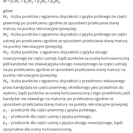
W = p
W
+ p
W
+ p
W
+ p
W
1
1
2
2
3
3
4
4
gdzie:
W
- liczba punktów z egzaminu dojrzałości z języka polskiego (w części
1
pisemnej) po przeliczeniu zgodnie ze sposobem przeliczania starej
matury na punkty rekrutacyjne (powyżej),
W
- liczba punktów z egzaminu dojrzałości z języka polskiego (w części
2
ustnej) po przeliczeniu zgodnie ze sposobem przeliczania starej matury
na punkty rekrutacyjne (powyżej),
W
- liczba punktów z egzaminu dojrzałości z języka obcego
3
nowożytnego (w części ustnej), bądź punktów za ocenę końcoworoczną
jeśli kandydat nie zdawał języka obcego nowożytnego (w części ustnej)
na po przeliczeniu zgodnie ze sposobem przeliczania starej matury na
punkty rekrutacyjne (powyżej),
W
- liczba punktów z egzaminu dojrzałości z przedmiotu wskazanego
4
przez kandydata (w części pisemnej), określonego jako przedmiot do
wyboru, bądź punktów za ocenę końcoworoczną z tego przedmiotu jeśli
kandydat nie zdawał go na maturze, po przeliczeniu zgodnie ze
sposobem przeliczania starej matury na punkty rekrutacyjne (powyżej),
p
– przelicznik dla części pisemnej z języka polskiego,
1
p
– przelicznik dla części ustnej z języka polskiego,
2
p
– przelicznik dla części ustnej z języka obcego nowożytnego, bądź
3
opcjonalnie dla oceny końcoworocznej,