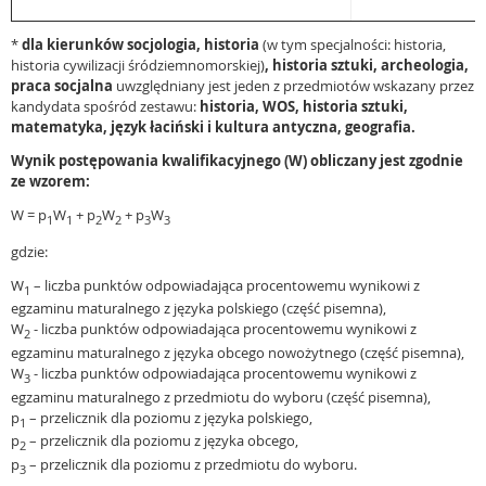
*
dla kierunków socjologia, historia
(w tym specjalności: historia,
historia cywilizacji śródziemnomorskiej)
, historia sztuki, archeologia,
praca socjalna
uwzględniany jest jeden z przedmiotów wskazany przez
kandydata spośród zestawu:
historia, WOS, historia sztuki,
matematyka, język łaciński i kultura antyczna, geografia.
Wynik postępowania kwalifikacyjnego (W) obliczany jest zgodnie
ze wzorem:
W = p
W
+ p
W
+ p
W
1
1
2
2
3
3
gdzie:
W
– liczba punktów odpowiadająca procentowemu wynikowi z
1
egzaminu maturalnego z języka polskiego (część pisemna),
W
- liczba punktów odpowiadająca procentowemu wynikowi z
2
egzaminu maturalnego z języka obcego nowożytnego (część pisemna),
W
- liczba punktów odpowiadająca procentowemu wynikowi z
3
egzaminu maturalnego z przedmiotu do wyboru (część pisemna),
p
– przelicznik dla poziomu z języka polskiego,
1
p
– przelicznik dla poziomu z języka obcego,
2
p
– przelicznik dla poziomu z przedmiotu do wyboru.
3