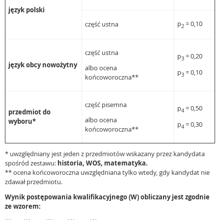
język polski
p
= 0,10
część ustna
2
część ustna
p
= 0,20
3
język obcy nowożytny
albo ocena
p
= 0,10
3
końcoworoczna**
część pisemna
p
= 0,50
4
przedmiot do
albo ocena
wyboru*
p
= 0,30
4
końcoworoczna**
* uwzględniany jest jeden z przedmiotów wskazany przez kandydata
spośród zestawu:
historia, WOS, matematyka.
** ocena końcoworoczna uwzględniana tylko wtedy, gdy kandydat nie
zdawał przedmiotu.
Wynik postępowania kwalifikacyjnego (W) obliczany jest zgodnie
ze wzorem: