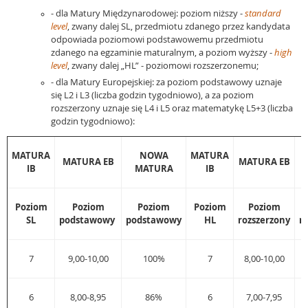
- dla Matury Międzynarodowej: poziom niższy -
standard
level
, zwany dalej SL, przedmiotu zdanego przez kandydata
odpowiada poziomowi podstawowemu przedmiotu
zdanego na egzaminie maturalnym, a poziom wyższy -
high
level
, zwany dalej „HL” - poziomowi rozszerzonemu;
- dla Matury Europejskiej: za poziom podstawowy uznaje
się L2 i L3 (liczba godzin tygodniowo), a za poziom
rozszerzony uznaje się L4 i L5 oraz matematykę L5+3 (liczba
godzin tygodniowo):
MATURA
NOWA
MATURA
MATURA EB
MATURA EB
IB
MATURA
IB
Poziom
Poziom
Poziom
Poziom
Poziom
SL
podstawowy
podstawowy
HL
rozszerzony
r
7
9,00-10,00
100%
7
8,00-10,00
6
8,00-8,95
86%
6
7,00-7,95