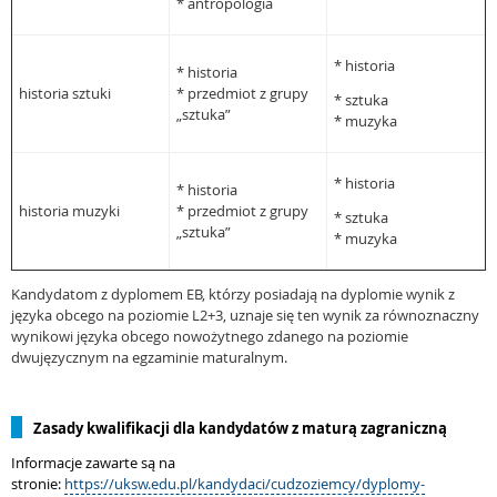
* antropologia
* historia
* historia
historia sztuki
* przedmiot z grupy
* sztuka
„sztuka”
* muzyka
* historia
* historia
historia muzyki
* przedmiot z grupy
* sztuka
„sztuka”
* muzyka
Kandydatom z dyplomem EB, którzy posiadają na dyplomie wynik z
języka obcego na poziomie L2+3, uznaje się ten wynik za równoznaczny
wynikowi języka obcego nowożytnego zdanego na poziomie
dwujęzycznym na egzaminie maturalnym.
Zasady kwalifikacji dla kandydatów z maturą zagraniczną
Informacje zawarte są na
stronie:
https://uksw.edu.pl/kandydaci/cudzoziemcy/dyplomy-