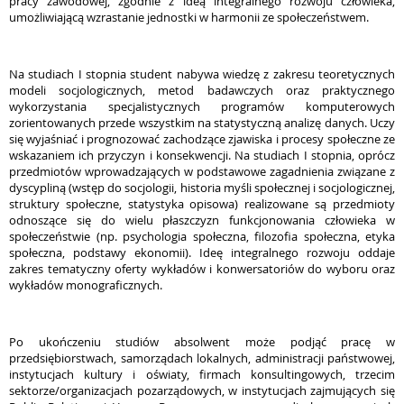
pracy zawodowej, zgodnie z ideą integralnego rozwoju człowieka,
umożliwiającą wzrastanie jednostki w harmonii ze społeczeństwem.
Na studiach I stopnia student nabywa wiedzę z zakresu teoretycznych
modeli socjologicznych, metod badawczych oraz praktycznego
wykorzystania specjalistycznych programów komputerowych
zorientowanych przede wszystkim na statystyczną analizę danych. Uczy
się wyjaśniać i prognozować zachodzące zjawiska i procesy społeczne ze
wskazaniem ich przyczyn i konsekwencji. Na studiach I stopnia, oprócz
przedmiotów wprowadzających w podstawowe zagadnienia związane z
dyscypliną (wstęp do socjologii, historia myśli społecznej i socjologicznej,
struktury społeczne, statystyka opisowa) realizowane są przedmioty
odnoszące się do wielu płaszczyzn funkcjonowania człowieka w
społeczeństwie (np. psychologia społeczna, filozofia społeczna, etyka
społeczna, podstawy ekonomii). Ideę integralnego rozwoju oddaje
zakres tematyczny oferty wykładów i konwersatoriów do wyboru oraz
wykładów monograficznych.
Po ukończeniu studiów absolwent może podjąć pracę w
przedsiębiorstwach, samorządach lokalnych, administracji państwowej,
instytucjach kultury i oświaty, firmach konsultingowych, trzecim
sektorze/organizacjach pozarządowych, w instytucjach zajmujących się