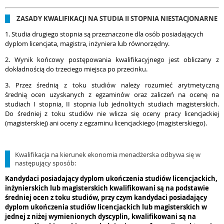
ZASADY KWALIFIKACJI NA STUDIA II STOPNIA NIESTACJONARNE
1. Studia drugiego stopnia są przeznaczone dla osób posiadających
dyplom licencjata, magistra, inżyniera lub równorzędny.
2. Wynik końcowy postępowania kwalifikacyjnego jest obliczany z
dokładnością do trzeciego miejsca po przecinku.
3. Przez średnią z toku studiów należy rozumieć arytmetyczną
średnią ocen uzyskanych z egzaminów oraz zaliczeń na ocenę na
studiach I stopnia, II stopnia lub jednolitych studiach magisterskich.
Do średniej z toku studiów nie wlicza się oceny pracy licencjackiej
(magisterskiej) ani oceny z egzaminu licencjackiego (magisterskiego).
Kwalifikacja na kierunek ekonomia menadżerska odbywa się w
następujący sposób:
Kandydaci posiadający dyplom ukończenia studiów licencjackich,
inżynierskich lub magisterskich kwalifikowani są na podstawie
średniej ocen z toku studiów, przy czym kandydaci posiadający
dyplom ukończenia studiów licencjackich lub magisterskich w
jednej z niżej wymienionych dyscyplin, kwalifikowani są na