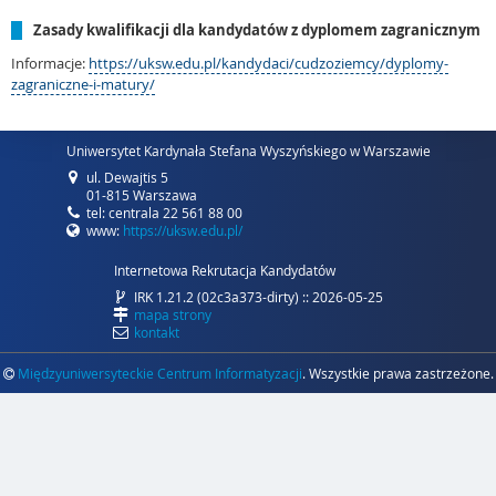
Zasady kwalifikacji dla kandydatów z dyplomem zagranicznym
Informacje:
https://uksw.edu.pl/kandydaci/cudzoziemcy/dyplomy-
zagraniczne-i-matury/
Uniwersytet Kardynała Stefana Wyszyńskiego w Warszawie
ul. Dewajtis 5
01-815 Warszawa
tel: centrala 22 561 88 00
www:
https://uksw.edu.pl/
Internetowa Rekrutacja Kandydatów
IRK 1.21.2 (02c3a373-dirty) :: 2026-05-25
mapa strony
kontakt
Międzyuniwersyteckie Centrum Informatyzacji
. Wszystkie prawa zastrzeżone.