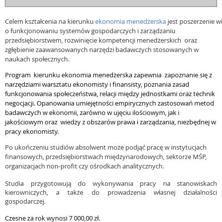
Celem kształcenia na kierunku
ekonomia menedżerska
jest poszerzenie w
o funkcjonowaniu systemów gospodarczych i zarządzaniu
przedsiębiorstwem, rozwinięcie kompetencji menedżerskich
oraz
zgłębienie zaawansowanych narzędzi badawczych stosowanych w
naukach społecznych.
Program
kierunku ekonomia menedżerska zapewnia
zapoznanie się z
narzędziami warsztatu ekonomisty i finansisty, poznania zasad
funkcjonowania społeczeństwa, relacji między jednostkami oraz technik
negocjacji. Opanowania umiejętności empirycznych zastosowań metod
badawczych w ekonomii, zarówno w ujęciu ilościowym, jak i
jakościowym oraz
wiedzy z obszarów prawa i zarządzania, niezbędnej w
pracy ekonomisty.
Po ukończeniu studiów absolwent może podjąć pracę w instytucjach
finansowych, przedsiębiorstwach międzynarodowych, sektorze MŚP,
organizacjach non-profit czy ośrodkach analitycznych.
Studia przygotowują do wykonywania pracy na stanowiskach
kierowniczych, a także do prowadzenia własnej działalności
gospodarczej.
Czesne za rok wynosi 7 000,00 zł.