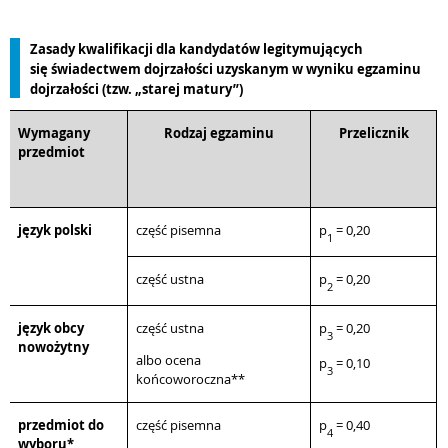
Zasady kwalifikacji dla kandydatów legitymujących
się świadectwem dojrzałości uzyskanym w wyniku egzaminu
dojrzałości (tzw. „starej matury”)
Wymagany
Rodzaj egzaminu
Przelicznik
przedmiot
język polski
część pisemna
p
= 0,20
1
część ustna
p
= 0,20
2
język obcy
część ustna
p
= 0,20
3
nowożytny
albo ocena
p
= 0,10
3
końcoworoczna**
przedmiot do
część pisemna
p
= 0,40
4
wyboru*