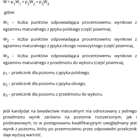
W = p
W
+ p
W
+ p
W
1
1
2
2
3
3
gdzie:
W
– liczba punktów odpowiadająca procentowemu wynikowi z
1
egzaminu maturalnego z języka polskiego (część pisemna),
W
– liczba punktów odpowiadająca procentowemu wynikowi z
2
egzaminu maturalnego z języka obcego nowożytnego (część pisemna),
W
– liczba punktów odpowiadająca procentowemu wynikowi z
3
egzaminu maturalnego z przedmiotu do wyboru (część pisemna),
p
– przelicznik dla poziomu z języka polskiego,
1
p
– przelicznik dla poziomu z języka obcego,
2
p
– przelicznik dla poziomu z przedmiotu do wyboru.
3
Jeśli kandydat na świadectwie maturalnym ma odnotowany z jednego
przedmiotu wynik zarówno na poziomie rozszerzonym
,
jak i
podstawowym, to w postępowaniu kwalifikacyjnym uwzględniany jest
wynik z poziomu, który po przemnożeniu przez odpowiedni przelicznik
daje wyższą wartość.