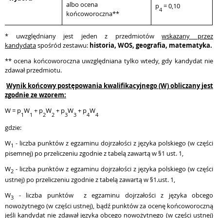
albo ocena
p
= 0,10
4
końcoworoczna**
* uwzględniany jest jeden z przedmiotów
wskazany przez
kandydata
spośród zestawu:
historia, WOS, geografia, matematyka.
** ocena końcoworoczna uwzględniana tylko wtedy, gdy kandydat nie
zdawał przedmiotu.
Wynik
końcowy postępowania kwalifikacyjnego
(W) obliczany jest
zgodnie ze wzorem:
W = p
W
+ p
W
+ p
W
+ p
W
1
1
2
2
3
3
4
4
gdzie:
W
- liczba punktów z egzaminu dojrzałości z języka polskiego (w części
1
pisemnej) po przeliczeniu zgodnie z tabelą zawartą w §1 ust. 1,
W
- liczba punktów z egzaminu dojrzałości z języka polskiego (w części
2
ustnej) po przeliczeniu zgodnie z tabelą zawartą w §1.ust. 1,
W
- liczba punktów
z egzaminu dojrzałości z języka obcego
3
nowożytnego (w części ustnej), bądź punktów za ocenę końcoworoczną
jeśli kandydat nie zdawał języka obcego nowożytnego (w części ustnej)