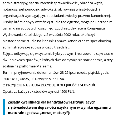
administracyjny, sędzia, rzecznik sprawiedliwości, obrońca węzła,
notariusz, pełnomocnik, adwokat), jak również w instytucjach i
organizacjach wymagających posiadania wiedzy prawno-kanonicznej.
Osoby, które odbyły wcześniej studia teologiczne, mogą po uprzednim
uznaniu im zdobytych osiągnięć i zgodnie z dekretem Kongregacji
Wychowania Katolickiego, z 2 września 2002 roku, ukończyć
niestacjonarne studia na kierunku prawo kanoniczne ze specjalnością
administracyjno-sądową w ciągu trzech lat.
Zajęcia odbywają się w systemie hybrydowym i realizowane są w czasie
dwudniowych zjazdów, z których dwa odbywają się stacjonarnie, a trzy
zdalnie na platformie MsTeams.
Termin przyjmowania dokumentów: 23-25lipca (środa-piątek), godz.
9:00-14:00, UKSW, ul. Dewajtis 5, pok. 54.
O PRZYJĘCIU NA STUDIA DECYDUJE
KOLEJNOŚĆ ZGŁOSZEŃ
.
Opłata za każdy rok studiów wynosi 4500 PLN.
Zasady kwalifikacji dla kandydatów legitymujących
się świadectwem dojrzałości uzyskanym w wyniku egzaminu
maturalnego (tzw. „nowej matury”):