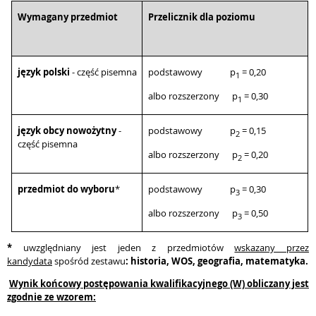
Wymagany przedmiot
Przelicznik dla poziomu
język polski
- część pisemna
podstawowy
p
= 0,20
1
albo rozszerzony
p
= 0,30
1
język obcy nowożytny
-
podstawowy
p
= 0,15
2
część pisemna
albo rozszerzony
p
= 0,20
2
przedmiot do wyboru
*
podstawowy
p
= 0,30
3
albo rozszerzony
p
= 0,50
3
*
uwzględniany jest jeden z przedmiotów
wskazany przez
kandydata
spośród zestawu
: historia, WOS, geografia, matematyka.
Wynik
końcowy postępowania kwalifikacyjnego
(W) obliczany jest
zgodnie ze wzorem: