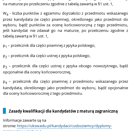
na maturze po przeliczeniu zgodnie z tabelą zawartą w §1 ust. 1,
W
- liczba punktów z egzaminu dojrzałości z przedmiotu wskazanego
4
przez kandydata (w części pisemnej), określonego jako przedmiot do
wyboru, bądź punktów za ocenę końcoworoczną z tego przedmiotu,
jeśli kandydat nie zdawał go na maturze, po przeliczeniu zgodnie z
tabelą zawartą w §1 ust. 1,
p
– przelicznik dla części pisemnej z języka polskiego,
1
p
– przelicznik dla części ustnej z języka polskiego,
2
p
– przelicznik dla części ustnej z języka obcego nowożytnego, bądź
3
opcjonalnie dla oceny końcoworocznej,
p
– przelicznik dla części pisemnej z przedmiotu wskazanego przez
4
kandydata, określonego jako przedmiot do wyboru, bądź opcjonalnie
dla oceny końcoworocznej z tego przedmiotu.
Zasady kwalifikacji dla kandydatów z maturą zagraniczną
Informacje zawarte są na
stronie:
https://uksw.edu.pl/kandydaci/cudzoziemcy/dyplomy-