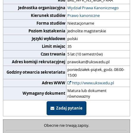
Kod
BRE_WPK_NS_MGR_PRAA
Jednostka organizacyjna
Wydział Prawa Kanonicznego
Kierunek studiów
Prawo kanoniczne
Forma studiów
Niestacjonarne
Poziom kształcenia
Jednolite magisterskie
Języki wykładowe
polski
Limit miejsc
35
Czas trwania
5 lat (10 semestrów)
Adres komisji rekrutacyjnej
prawokan@uksw.edu.pl
poniedziałek-piątek, godz. 08:00-
Godziny otwarcia sekretariatu
15:00
Adres WWW
http://www.uksw.edu.pl
Matura lub dokument
Wymagany dokument
równoważny
Zadaj pytanie
Obecnie nie trwają zapisy.