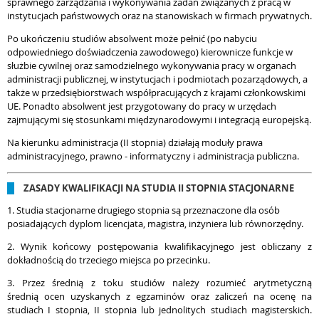
sprawnego zarządzania i wykonywania zadań związanych z pracą w
instytucjach państwowych oraz na stanowiskach w firmach prywatnych.
Po ukończeniu studiów absolwent może pełnić (po nabyciu
odpowiedniego doświadczenia zawodowego) kierownicze funkcje w
służbie cywilnej oraz samodzielnego wykonywania pracy w organach
administracji publicznej, w instytucjach i podmiotach pozarządowych, a
także w przedsiębiorstwach współpracujących z krajami członkowskimi
UE. Ponadto absolwent jest przygotowany do pracy w urzędach
zajmującymi się stosun­kami międzynarodowymi i integracją europejską.
Na kierunku administracja (II stopnia) działają moduły prawa
administracyjnego, prawno - informatyczny i administracja publiczna.
ZASADY KWALIFIKACJI NA STUDIA II STOPNIA STACJONARNE
1. Studia stacjonarne drugiego stopnia są przeznaczone dla osób
posiadających dyplom licencjata, magistra, inżyniera lub równorzędny.
2. Wynik końcowy postępowania kwalifikacyjnego jest obliczany z
dokładnością do trzeciego miejsca po przecinku.
3. Przez średnią z toku studiów należy rozumieć arytmetyczną
średnią ocen uzyskanych z egzaminów oraz zaliczeń na ocenę na
studiach I stopnia, II stopnia lub jednolitych studiach magisterskich.