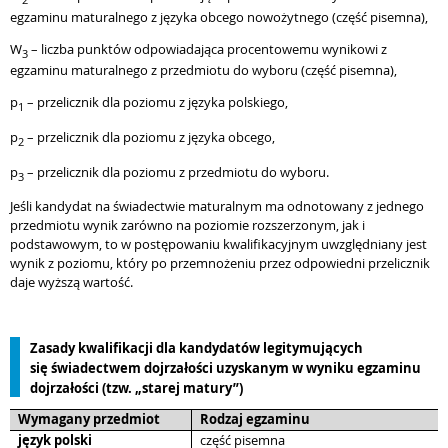
egzaminu maturalnego z języka obcego nowożytnego (część pisemna),
W
– liczba punktów odpowiadająca procentowemu wynikowi z
3
egzaminu maturalnego z przedmiotu do wyboru (część pisemna),
p
– przelicznik dla poziomu z języka polskiego,
1
p
– przelicznik dla poziomu z języka obcego,
2
p
– przelicznik dla poziomu z przedmiotu do wyboru.
3
Jeśli kandydat na świadectwie maturalnym ma odnotowany z jednego
przedmiotu wynik zarówno na poziomie rozszerzonym
,
jak i
podstawowym, to w postępowaniu kwalifikacyjnym uwzględniany jest
wynik z poziomu, który po przemnożeniu przez odpowiedni przelicznik
daje wyższą wartość.
Zasady kwalifikacji dla kandydatów legitymujących
się świadectwem dojrzałości uzyskanym w wyniku egzaminu
dojrzałości (tzw. „starej matury”)
Wymagany przedmiot
Rodzaj egzaminu
język polski
część pisemna