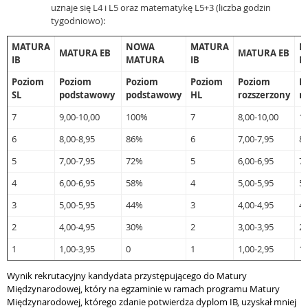
uznaje się L4 i L5 oraz matematykę L5+3 (liczba godzin
tygodniowo):
MATURA
NOWA
MATURA
N
MATURA EB
MATURA EB
IB
MATURA
IB
M
Poziom
Poziom
Poziom
Poziom
Poziom
P
SL
podstawowy
podstawowy
HL
rozszerzony
r
7
9,00-10,00
100%
7
8,00-10,00
1
6
8,00-8,95
86%
6
7,00-7,95
8
5
7,00-7,95
72%
5
6,00-6,95
7
4
6,00-6,95
58%
4
5,00-5,95
5
3
5,00-5,95
44%
3
4,00-4,95
4
2
4,00-4,95
30%
2
3,00-3,95
2
1
1,00-3,95
0
1
1,00-2,95
1
Wynik rekrutacyjny kandydata przystępującego do Matury
Międzynarodowej, który na egzaminie w ramach programu Matury
Międzynarodowej, którego zdanie potwierdza dyplom IB, uzyskał mniej