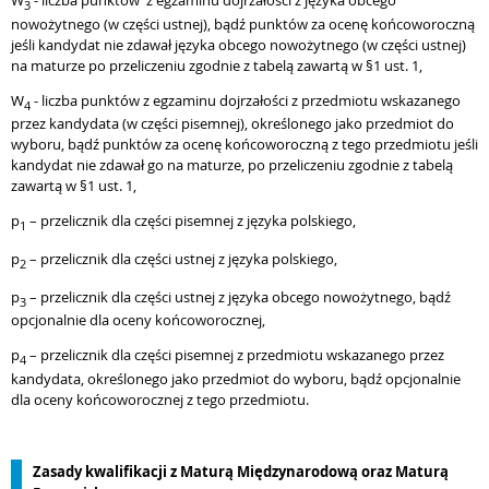
3
nowożytnego (w części ustnej), bądź punktów za ocenę końcoworoczną
jeśli kandydat nie zdawał języka obcego nowożytnego (w części ustnej)
na maturze po przeliczeniu zgodnie z tabelą zawartą w §1 ust. 1,
W
- liczba punktów z egzaminu dojrzałości z przedmiotu wskazanego
4
przez kandydata (w części pisemnej), określonego jako przedmiot do
wyboru, bądź punktów za ocenę końcoworoczną z tego przedmiotu jeśli
kandydat nie zdawał go na maturze, po przeliczeniu zgodnie z tabelą
zawartą w §1 ust. 1,
p
– przelicznik dla części pisemnej z języka polskiego,
1
p
– przelicznik dla części ustnej z języka polskiego,
2
p
– przelicznik dla części ustnej z języka obcego nowożytnego, bądź
3
opcjonalnie dla oceny końcoworocznej,
p
– przelicznik dla części pisemnej z przedmiotu wskazanego przez
4
kandydata, określonego jako przedmiot do wyboru, bądź opcjonalnie
dla oceny końcoworocznej z tego przedmiotu.
Zasady kwalifikacji z Maturą Międzynarodową oraz Maturą