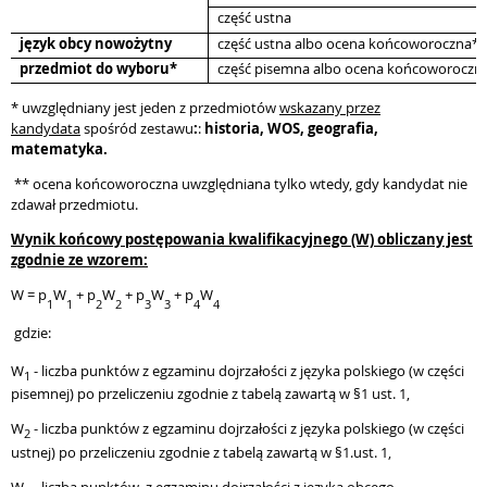
część ustna
język obcy nowożytny
część ustna albo ocena końcoworoczna**
przedmiot do wyboru*
część pisemna albo ocena końcoworoczn
* uwzględniany jest jeden z przedmiotów
wskazany przez
kandydata
spośród zestawu
:
:
historia, WOS, geografia,
matematyka.
** ocena końcoworoczna uwzględniana tylko wtedy, gdy kandydat nie
zdawał przedmiotu.
Wynik
końcowy postępowania kwalifikacyjnego
(W) obliczany jest
zgodnie ze wzorem:
W = p
W
+ p
W
+ p
W
+ p
W
1
1
2
2
3
3
4
4
gdzie:
W
- liczba punktów z egzaminu dojrzałości z języka polskiego (w części
1
pisemnej) po przeliczeniu zgodnie z tabelą zawartą w §1 ust. 1,
W
- liczba punktów z egzaminu dojrzałości z języka polskiego (w części
2
ustnej) po przeliczeniu zgodnie z tabelą zawartą w §1.ust. 1,
W
- liczba punktów z egzaminu dojrzałości z języka obcego