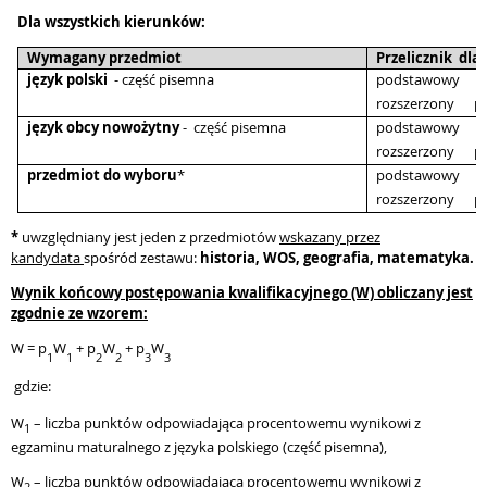
Dla wszystkich kierunków:
Wymagany przedmiot
Przelicznik dla
język polski
- część pisemna
podstawowy
rozszerzony p
język obcy nowożytny
- część pisemna
podstawowy
rozszerzony p
przedmiot do wyboru
*
podstawowy
rozszerzony p
*
uwzględniany jest jeden z przedmiotów
wskazany przez
kandydata
spośród zestawu:
historia, WOS, geografia, matematyka.
Wynik
końcowy postępowania kwalifikacyjnego
(W) obliczany jest
zgodnie ze wzorem:
W = p
W
+ p
W
+ p
W
1
1
2
2
3
3
gdzie:
W
– liczba punktów odpowiadająca procentowemu wynikowi z
1
egzaminu maturalnego z języka polskiego (część pisemna),
W
– liczba punktów odpowiadająca procentowemu wynikowi z
2