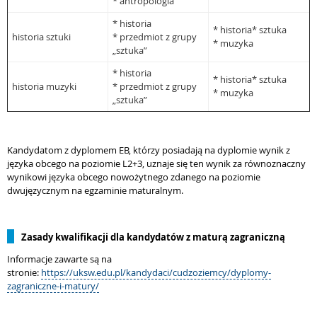
* antropologia
* historia
* historia* sztuka
historia sztuki
* przedmiot z grupy
* muzyka
„sztuka”
* historia
* historia* sztuka
historia muzyki
* przedmiot z grupy
* muzyka
„sztuka”
Kandydatom z dyplomem EB, którzy posiadają na dyplomie wynik z
języka obcego na poziomie L2+3, uznaje się ten wynik za równoznaczny
wynikowi języka obcego nowożytnego zdanego na poziomie
dwujęzycznym na egzaminie maturalnym.
Zasady kwalifikacji dla kandydatów z maturą zagraniczną
Informacje zawarte są na
stronie:
https://uksw.edu.pl/kandydaci/cudzoziemcy/dyplomy-
zagraniczne-i-matury/