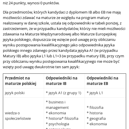
niż 24 punkty, wynosi 0 punktów.
Dla przedmiotów, których kandydaci z dyplomem IB albo EB nie mają
możliwości zdawać na maturze ze względu na program matury
realizowany w danej szkole, ustala się odpowiedniki w tabeli poniżej, z
zastrzeżeniem, że w przypadku kandydatów, którzy nie mieli możliwości
zdawania na Maturze Międzynarodowej albo Maturze Europejskiej
języka polskiego, dopuszcza się wzięcie pod uwagę przy obliczaniu
wyniku postępowania kwalifikacyjnego jako odpowiednika języka
polskiego innego zdanego przez kandydata języka A1 (w przypadku
Matury IB) albo języka L1 lub L1+3 (w przypadku matury EB), przy czym
przy obliczaniu wyniku postępowania kwalifikacyjnego nie może być
wzięty pod uwagę dwukrotnie ten sam język:
Przedmiot na
Odpowiedniki na
Odpowiedniki na
maturze polskiej
maturze IB
maturze EB
język polski
* język A1 (z grupy 1)
* język L1
* business i
management
* filozofia
wiedza o
* ekonomia
* historia
społeczeństwie
* historia* filozofia
* geografia
* psychologia
* ekonomia