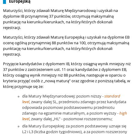
Europejską
Maturzyści, którzy zdawali Maturę Międzynarodową i uzyskali na
dyplomie IB przynajmniej 37 punktów, otrzymują maksymalną
punktację na kierunku/kierunkach, na który/których dokonali
rejestracji.
Maturzyści, którzy zdawali Maturę Europejską i uzyskali na dyplomie EB
ocenę ogólną przynajmniej 88 punktów na 100, otrzymują maksymalną
punktację na kierunku/kierunkach, na który/których dokonali
rejestracji.
Przyjęcie kandydatów z dyplomem IB, którzy osiągną wynik mniejszy niż
37 punktów z zastrzeżeniem ust. 11 oraz kandydatów z dyplomem EB,
którzy osiągną wynik mniejszy niż 88 punktów, następuje w oparciu o
kryteria przyjęć osób z „nową maturą” oraz zgodnie z poniższą tabelą, w
której przyjmuje się że:
dla Matury Międzynarodowej: poziom niższy -
standard
level
, zwany dalej SL, przedmiotu zdanego przez kandydata
odpowiada poziomowi podstawowemu przedmiotu
zdanego na egzaminie maturalnym, a poziom wyższy -
high
level
, zwany dalej „HL” - poziomowi rozszerzonemu;
dla Matury Europejskiej: za poziom podstawowy uznaje się
L2 i L3 (liczba godzin tygodniowo), a za poziom rozszerzony