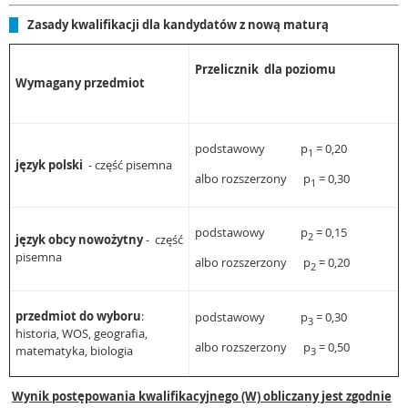
Zasady kwalifikacji dla kandydatów z nową maturą
Przelicznik dla poziomu
Wymagany przedmiot
podstawowy p
= 0,20
1
język polski
- część pisemna
albo rozszerzony p
= 0,30
1
podstawowy p
= 0,15
2
język obcy nowożytny
- część
pisemna
albo rozszerzony p
= 0,20
2
przedmiot do wyboru
:
podstawowy p
= 0,30
3
historia, WOS, geografia,
albo rozszerzony p
= 0,50
matematyka, biologia
3
Wynik postępowania kwalifikacyjnego (W) obliczany jest zgodnie