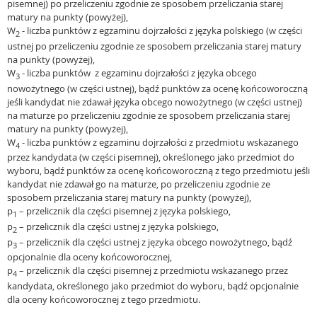
pisemnej) po przeliczeniu zgodnie ze sposobem przeliczania starej
matury na punkty (powyżej),
W
- liczba punktów z egzaminu dojrzałości z języka polskiego (w części
2
ustnej po przeliczeniu zgodnie ze sposobem przeliczania starej matury
na punkty (powyżej),
W
- liczba punktów z egzaminu dojrzałości z języka obcego
3
nowożytnego (w części ustnej), bądź punktów za ocenę końcoworoczną
jeśli kandydat nie zdawał języka obcego nowożytnego (w części ustnej)
na maturze po przeliczeniu zgodnie ze sposobem przeliczania starej
matury na punkty (powyżej),
W
- liczba punktów z egzaminu dojrzałości z przedmiotu wskazanego
4
przez kandydata (w części pisemnej), określonego jako przedmiot do
wyboru, bądź punktów za ocenę końcoworoczną z tego przedmiotu jeśli
kandydat nie zdawał go na maturze, po przeliczeniu zgodnie ze
sposobem przeliczania starej matury na punkty (powyżej),
p
– przelicznik dla części pisemnej z języka polskiego,
1
p
– przelicznik dla części ustnej z języka polskiego,
2
p
– przelicznik dla części ustnej z języka obcego nowożytnego, bądź
3
opcjonalnie dla oceny końcoworocznej,
p
– przelicznik dla części pisemnej z przedmiotu wskazanego przez
4
kandydata, określonego jako przedmiot do wyboru, bądź opcjonalnie
dla oceny końcoworocznej z tego przedmiotu.