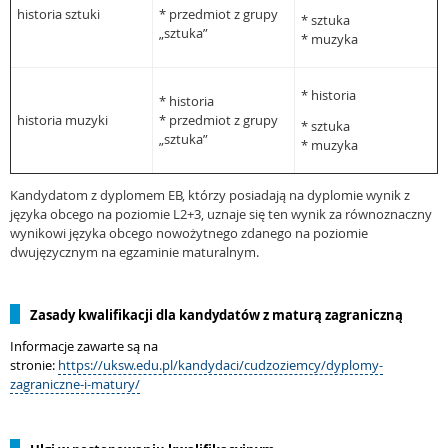
historia sztuki
* przedmiot z grupy
* sztuka
„sztuka”
* muzyka
* historia
* historia
historia muzyki
* przedmiot z grupy
* sztuka
„sztuka”
* muzyka
Kandydatom z dyplomem EB, którzy posiadają na dyplomie wynik z
języka obcego na poziomie L2+3, uznaje się ten wynik za równoznaczny
wynikowi języka obcego nowożytnego zdanego na poziomie
dwujęzycznym na egzaminie maturalnym.
Zasady kwalifikacji dla kandydatów z maturą zagraniczną
Informacje zawarte są na
stronie:
https://uksw.edu.pl/kandydaci/cudzoziemcy/dyplomy-
zagraniczne-i-matury/