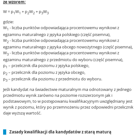
ze wzorem:
W = p
W
+ p
W
+ p
W
1
1
2
2
3
3
gdzie:
W
- liczba punktów odpowiadająca procentowemu wynikowi z
1
egzaminu maturalnego z języka polskiego (część pisemna),
W
- liczba punktów odpowiadająca procentowemu wynikowi z
2
egzaminu maturalnego z języka obcego nowożytnego (część pisemna),
W
- liczba punktów odpowiadająca procentowemu wynikowi z
3
egzaminu maturalnego z przedmiotu do wyboru (część pisemna),
p
– przelicznik dla poziomu z języka polskiego,
1
p
– przelicznik dla poziomu z języka obcego,
2
p
– przelicznik dla poziomu z przedmiotu do wyboru.
3
Jeśli kandydat na świadectwie maturalnym ma odnotowany z jednego
przedmiotu wynik zarówno na poziomie rozszerzonym jak i
podstawowym, to w postępowaniu kwalifikacyjnym uwzględniany jest
wynik z poziomu, który po przemnożeniu przez odpowiedni przelicznik
daje wyższą wartość.
Zasady kwalifikacji dla kandydatów z starą maturą