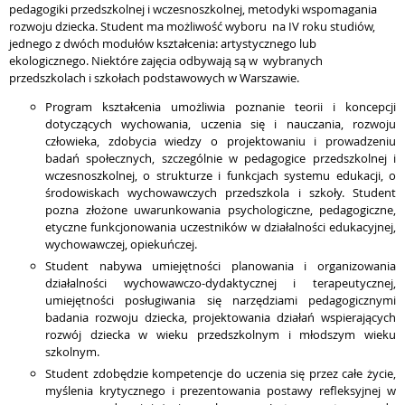
pedagogiki przedszkolnej i wczesnoszkolnej, metodyki wspomagania
rozwoju dziecka. Student ma możliwość wyboru
na IV roku studiów,
jednego z dwóch modułów kształcenia: artystycznego lub
ekologicznego. Niektóre zajęcia odbywają są w wybranych
przedszkolach i szkołach podstawowych w Warszawie.
Program kształcenia umożliwia poznanie teorii i koncepcji
dotyczących wychowania, uczenia się i nauczania, rozwoju
człowieka, zdobycia wiedzy o projektowaniu i prowadzeniu
badań społecznych, szczególnie w pedagogice przedszkolnej i
wczesnoszkolnej, o strukturze i funkcjach systemu edukacji, o
środowiskach wychowawczych przedszkola i szkoły. Student
pozna złożone uwarunkowania psychologiczne, pedagogiczne,
etyczne funkcjonowania uczestników w działalności edukacyjnej,
wychowawczej, opiekuńczej.
Student nabywa umiejętności planowania i organizowania
działalności wychowawczo-dydaktycznej i terapeutycznej,
umiejętności posługiwania się narzędziami pedagogicznymi
badania rozwoju dziecka, projektowania działań wspierających
rozwój dziecka w wieku przedszkolnym i młodszym wieku
szkolnym.
Student zdobędzie kompetencje do uczenia się przez całe życie,
myślenia krytycznego i prezentowania postawy refleksyjnej w