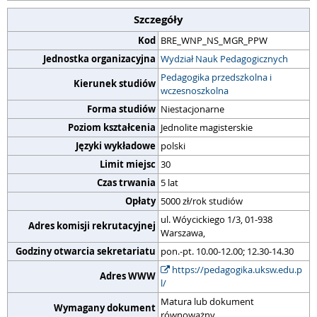
Szczegóły
Kod
BRE_WNP_NS_MGR_PPW
Jednostka organizacyjna
Wydział Nauk Pedagogicznych
Pedagogika przedszkolna i
Kierunek studiów
wczesnoszkolna
Forma studiów
Niestacjonarne
Poziom kształcenia
Jednolite magisterskie
Języki wykładowe
polski
Limit miejsc
30
Czas trwania
5 lat
Opłaty
5000 zł/rok studiów
ul. Wóycickiego 1/3, 01-938
Adres komisji rekrutacyjnej
Warszawa,
Godziny otwarcia sekretariatu
pon.-pt. 10.00-12.00; 12.30-14.30
https://pedagogika.uksw.edu.p
Adres WWW
l/
Matura lub dokument
Wymagany dokument
równoważny