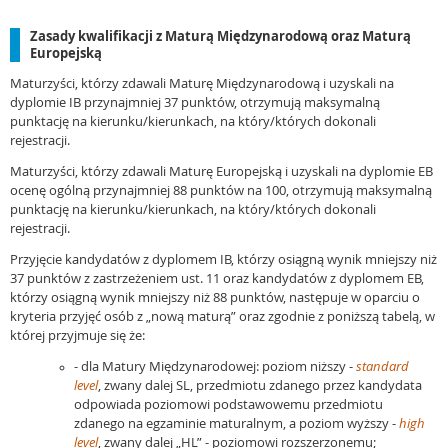
Zasady kwalifikacji z Maturą Międzynarodową oraz Maturą
Europejską
Maturzyści, którzy zdawali Maturę Międzynarodową i uzyskali na
dyplomie IB przynajmniej 37 punktów, otrzymują maksymalną
punktację na kierunku/kierunkach, na który/których dokonali
rejestracji.
Maturzyści, którzy zdawali Maturę Europejską i uzyskali na dyplomie EB
ocenę ogólną przynajmniej 88 punktów na 100, otrzymują maksymalną
punktację na kierunku/kierunkach, na który/których dokonali
rejestracji.
Przyjęcie kandydatów z dyplomem IB, którzy osiągną wynik mniejszy niż
37 punktów z zastrzeżeniem ust. 11 oraz kandydatów z dyplomem EB,
którzy osiągną wynik mniejszy niż 88 punktów, następuje w oparciu o
kryteria przyjęć osób z „nową maturą” oraz zgodnie z poniższą tabelą, w
której przyjmuje się że:
- dla Matury Międzynarodowej: poziom niższy -
standard
level
, zwany dalej SL, przedmiotu zdanego przez kandydata
odpowiada poziomowi podstawowemu przedmiotu
zdanego na egzaminie maturalnym, a poziom wyższy -
high
level
, zwany dalej „HL” - poziomowi rozszerzonemu;