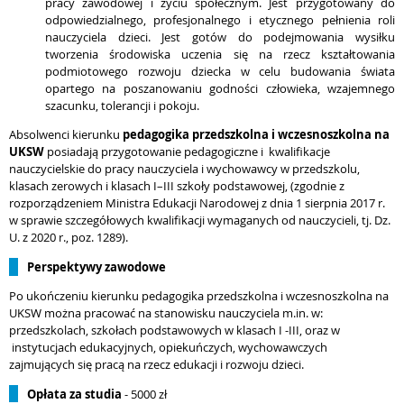
pracy zawodowej i życiu społecznym. Jest przygotowany do
odpowiedzialnego, profesjonalnego i etycznego pełnienia roli
nauczyciela dzieci. Jest gotów do podejmowania wysiłku
tworzenia środowiska uczenia się na rzecz kształtowania
podmiotowego rozwoju dziecka w celu budowania świata
opartego na poszanowaniu godności człowieka, wzajemnego
szacunku, tolerancji i pokoju.
Absolwenci kierunku
pedagogika przedszkolna i wczesnoszkolna na
UKSW
posiadają przygotowanie pedagogiczne i
kwalifikacje
nauczycielskie do pracy nauczyciela i wychowawcy w przedszkolu,
klasach zerowych i klasach I–III szkoły podstawowej, (zgodnie z
rozporządzeniem Ministra Edukacji Narodowej z dnia 1 sierpnia 2017 r.
w sprawie szczegółowych kwalifikacji wymaganych od nauczycieli, tj. Dz.
U. z 2020 r., poz. 1289).
Perspektywy zawodowe
Po ukończeniu kierunku pedagogika przedszkolna i wczesnoszkolna na
UKSW można pracować na stanowisku nauczyciela m.in. w:
przedszkolach, szkołach podstawowych w klasach I -III, oraz w
instytucjach edukacyjnych, opiekuńczych, wychowawczych
zajmujących się pracą na rzecz edukacji i rozwoju dzieci.
Opłata za studia
- 5000 zł