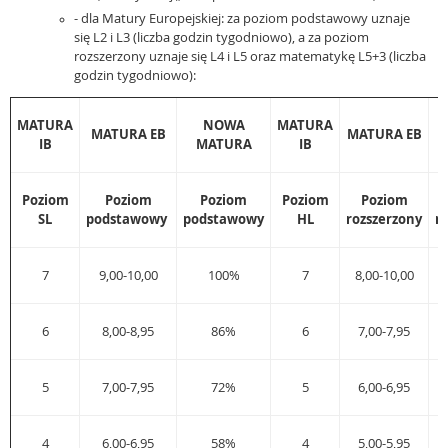
- dla Matury Europejskiej: za poziom podstawowy uznaje
się L2 i L3 (liczba godzin tygodniowo), a za poziom
rozszerzony uznaje się L4 i L5 oraz matematykę L5+3 (liczba
godzin tygodniowo):
MATURA
NOWA
MATURA
MATURA EB
MATURA EB
IB
MATURA
IB
Poziom
Poziom
Poziom
Poziom
Poziom
SL
podstawowy
podstawowy
HL
rozszerzony
r
7
9,00-10,00
100%
7
8,00-10,00
6
8,00-8,95
86%
6
7,00-7,95
5
7,00-7,95
72%
5
6,00-6,95
4
6,00-6,95
58%
4
5,00-5,95