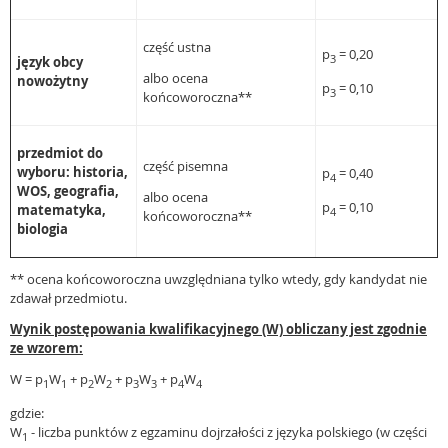
część ustna
p
= 0,20
3
język obcy
albo ocena
nowożytny
p
= 0,10
3
końcoworoczna**
przedmiot do
część pisemna
wyboru: historia,
p
= 0,40
4
WOS, geografia,
albo ocena
p
= 0,10
matematyka,
4
końcoworoczna**
biologia
** ocena końcoworoczna uwzględniana tylko wtedy, gdy kandydat nie
zdawał przedmiotu.
Wynik postępowania kwalifikacyjnego (W) obliczany jest zgodnie
ze wzorem:
W = p
W
+ p
W
+ p
W
+ p
W
1
1
2
2
3
3
4
4
gdzie:
W
- liczba punktów z egzaminu dojrzałości z języka polskiego (w części
1