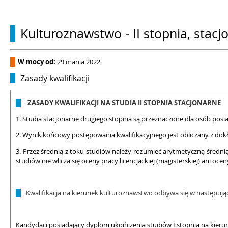
Kulturoznawstwo - II stopnia, stacj
W mocy od:
29 marca 2022
Zasady kwalifikacji
ZASADY KWALIFIKACJI NA STUDIA II STOPNIA STACJONARNE
1. Studia stacjonarne drugiego stopnia są przeznaczone dla osób posia
2. Wynik końcowy postępowania kwalifikacyjnego jest obliczany z dokł
3. Przez średnią z toku studiów należy rozumieć arytmetyczną średnią
studiów nie wlicza się oceny pracy licencjackiej (magisterskiej) ani oce
Kwalifikacja na kierunek kulturoznawstwo odbywa się w następują
Kandydaci posiadający dyplom ukończenia studiów I stopnia na kierun