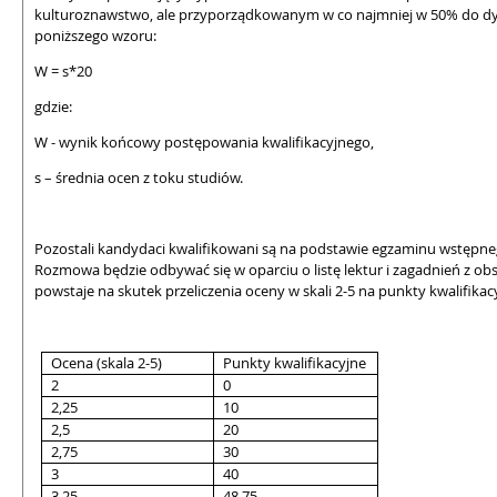
kulturoznawstwo, ale przyporządkowanym w co najmniej w 50% do dyscypl
poniższego wzoru:
W = s*20
gdzie:
W - wynik końcowy postępowania kwalifikacyjnego,
s – średnia ocen z toku studiów.
Pozostali kandydaci kwalifikowani są na podstawie egzaminu wstępne
Rozmowa będzie odbywać się w oparciu o listę lektur i zagadnień z ob
powstaje na skutek przeliczenia oceny w skali 2-5 na punkty kwalifikac
Ocena (skala 2-5)
Punkty kwalifikacyjne
2
0
2,25
10
2,5
20
2,75
30
3
40
3,25
48,75