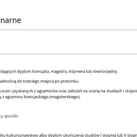
onarne
dających dyplom licencjata, magistra, inżyniera lub równorzędny.
adnością do trzeciego miejsca po przecinku.
 ocen uzyskanych z egzaminów oraz zaliczeń na ocenę na studiach I stopnia, 
ny z egzaminu licencjackiego (magisterskiego).
cy sposób:
ku kulturoznawstwo albo dyplom ukończenia studiów I stopnia lub II stopni