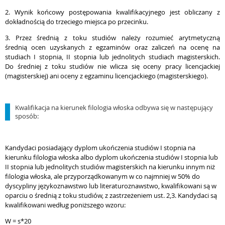
2. Wynik końcowy postępowania kwalifikacyjnego jest obliczany z
dokładnością do trzeciego miejsca po przecinku.
3. Przez średnią z toku studiów należy rozumieć arytmetyczną
średnią ocen uzyskanych z egzaminów oraz zaliczeń na ocenę na
studiach I stopnia, II stopnia lub jednolitych studiach magisterskich.
Do średniej z toku studiów nie wlicza się oceny pracy licencjackiej
(magisterskiej) ani oceny z egzaminu licencjackiego (magisterskiego).
Kwalifikacja na kierunek filologia włoska odbywa się w następujący
sposób:
Kandydaci posiadający dyplom ukończenia studiów I stopnia na
kierunku filologia włoska albo dyplom ukończenia studiów I stopnia lub
II stopnia lub jednolitych studiów magisterskich na kierunku innym niż
filologia włoska, ale przyporządkowanym w co najmniej w 50% do
dyscypliny językoznawstwo lub literaturoznawstwo, kwalifikowani są w
oparciu o średnią z toku studiów, z zastrzeżeniem ust. 2,3. Kandydaci są
kwalifikowani według poniższego wzoru:
W = s*20