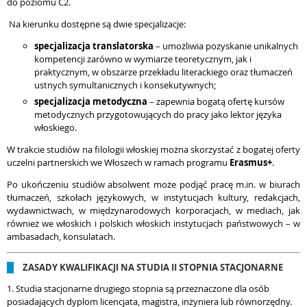
do poziomu C2.
Na kierunku dostępne są dwie specjalizacje:
specjalizacja translatorska
– umożliwia pozyskanie unikalnych
kompetencji zarówno w wymiarze teoretycznym, jak i
praktycznym, w obszarze przekładu literackiego oraz tłumaczeń
ustnych symultanicznych i konsekutywnych;
specjalizacja metodyczna
– zapewnia bogatą ofertę kursów
metodycznych przygotowujących do pracy jako lektor języka
włoskiego.
W trakcie studiów na filologii włoskiej można skorzystać z bogatej oferty
uczelni partnerskich we Włoszech w ramach programu
Erasmus+
.
Po ukończeniu studiów absolwent może podjąć pracę m.in. w biurach
tłumaczeń, szkołach językowych, w instytucjach kultury, redakcjach,
wydawnictwach, w międzynarodowych korporacjach, w mediach, jak
również we włoskich i polskich włoskich instytucjach państwowych – w
ambasadach, konsulatach.
ZASADY KWALIFIKACJI NA STUDIA II STOPNIA STACJONARNE
1. Studia stacjonarne drugiego stopnia są przeznaczone dla osób
posiadających dyplom licencjata, magistra, inżyniera lub równorzędny.