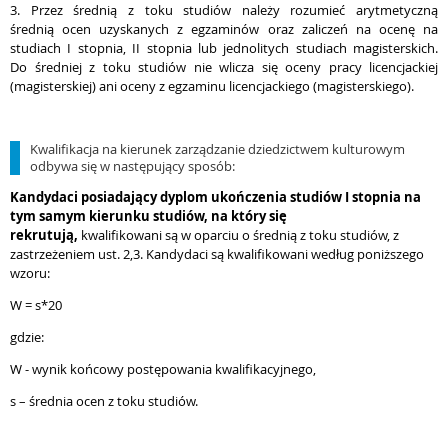
3. Przez średnią z toku studiów należy rozumieć arytmetyczną
średnią ocen uzyskanych z egzaminów oraz zaliczeń na ocenę na
studiach I stopnia, II stopnia lub jednolitych studiach magisterskich.
Do średniej z toku studiów nie wlicza się oceny pracy licencjackiej
(magisterskiej) ani oceny z egzaminu licencjackiego (magisterskiego).
Kwalifikacja na kierunek zarządzanie dziedzictwem kulturowym
odbywa się w następujący sposób:
Kandydaci posiadający dyplom ukończenia studiów I stopnia na
tym samym kierunku studiów, na który się
rekrutują,
kwalifikowani są w oparciu o średnią z toku studiów, z
zastrzeżeniem ust. 2,3. Kandydaci są kwalifikowani według poniższego
wzoru:
W = s*20
gdzie:
W - wynik końcowy postępowania kwalifikacyjnego,
s – średnia ocen z toku studiów.