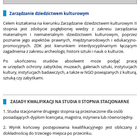
Z
arządzanie dziedzictwem kulturowym
Celem kształcenia na kierunku Zarządzanie dziedzictwem kulturowym II
stopnia jest zdobycie pogłębionej wiedzy z zakresu zarządzania
materialnym i niematerialnym dziedzictwem kulturowym, poprzez
poznanie jego aspektów prawnych, międzynarodowych i edukacyjno-
promocyjnych. ZDK jest kierunkiem interdyscyplinarnym łączącym
zagadnienia z zakresu archeologii, historii sztuki i nauk o kulturze.
Po ukończeniu studiów absolwent może podjąć pracę
w urzędach ochrony zabytków, muzeach, galeriach sztuki, instytucjach
kultury, instytucjach badawczych, a także w NGO powiązanych z kulturą,
sztuką czy zabytkami.
ZASADY KWALIFIKACJI NA STUDIA II STOPNIA STACJONARNE
1. Studia stacjonarne drugiego stopnia są przeznaczone dla osób
posiadających dyplom licencjata, magistra, inżyniera lub równorzędny.
2. Wynik końcowy postępowania kwalifikacyjnego jest obliczany z
dokładnością do trzeciego miejsca po przecinku.