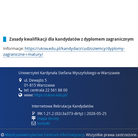
Zasady kwalifikacji dla kandydatów z dyplomem zagranicznym
Informacje:
https://uksw.edu.pl/kandydaci/cudzoziemcy/dyplomy-
zagraniczne-i-matury/
Uniwersytet Kardynała Stefana Wyszyńskiego w Warszawie
ul. Dewajtis 5
01-815 Warszawa
tel: centrala 22 561 88 00
www:
https://uksw.edu.pl/
Internetowa Rekrutacja Kandydatów
IRK 1.21.2 (02c3a373-dirty) :: 2026-05-25
mapa strony
kontakt
Międzyuniwersyteckie Centrum Informatyzacji
. Wszystkie prawa zastrzeżone.