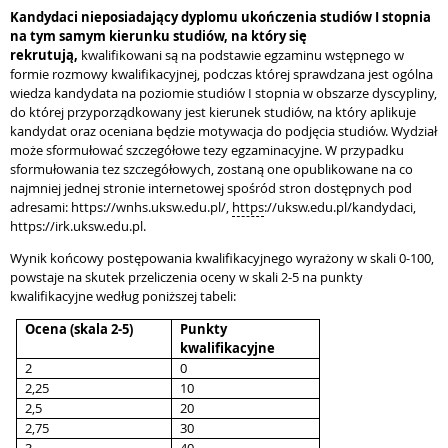
Kandydaci nieposiadający dyplomu ukończenia studiów I stopnia
na tym samym kierunku studiów, na który się
rekrutują,
kwalifikowani są na podstawie egzaminu wstępnego w
formie rozmowy kwalifikacyjnej, podczas której sprawdzana jest ogólna
wiedza kandydata na poziomie studiów I stopnia w obszarze dyscypliny,
do której przyporządkowany jest kierunek studiów, na który aplikuje
kandydat oraz oceniana będzie motywacja do podjęcia studiów. Wydział
może sformułować szczegółowe tezy egzaminacyjne. W przypadku
sformułowania tez szczegółowych, zostaną one opublikowane na co
najmniej jednej stronie internetowej spośród stron dostępnych pod
adresami: https://wnhs.uksw.edu.pl/,
https
://uksw.edu.pl/kandydaci,
https://irk.uksw.edu.pl.
Wynik końcowy postępowania kwalifikacyjnego wyrażony w skali 0-100,
powstaje na skutek przeliczenia oceny w skali 2-5 na punkty
kwalifikacyjne według poniższej tabeli:
Ocena (skala 2-5)
Punkty
kwalifikacyjne
2
0
2,25
10
2,5
20
2,75
30