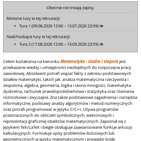
Obecnie nie trwają zapisy.
Minione tury w tej rekrutacji:
Tura 1 (09.06.2026 12:00 – 13.07.2026 23:59)
Nadchodzące tury w tej rekrutacji:
Tura 2 (17.08.2026 12:00 – 13.09.2026 23:59)
Celem kształcenia na kierunku
Matematyka - studia I stopnia
jest
przekazanie wiedzy i umiejętności niezbędnych do rozpoczęcia pracy
zawodowej. Absolwent potrafi wiązać fakty z zakresu podstawowych
działów matematyki, takich jak: analiza matematyczna rzeczywista i
zespolona, algebra, geometria, logika i teoria mnogości, matematyka
dyskretna, rachunek prawdopodobieństwa i statystyka oraz równania
różniczkowe i zwyczajne. Zna także podstawowe zagadnienia i narzędzia
informatyczne, podstawy analizy algorytmów i metod numerycznych
oraz potrafi programować w języku C/C++. Używa programów
przeznaczonych do obliczeń symbolicznych, wektorowych i
reprezentacji graficznej obiektów matematycznych. Zapoznał się z
językiem TeX/LaTeX i biegle obsługuje zaawansowane funkcje arkuszy
kalkulacyjnych. Formułuje opisy problemów ilościowych lub
geometrycznych w języku matematycznym i prowadzi ścisłe