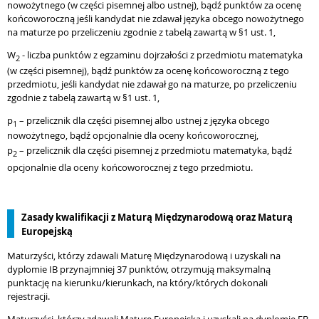
nowożytnego (w części
pisemnej albo ustnej
), bądź punktów za ocenę
końcoworoczną jeśli kandydat nie zdawał języka obcego nowożytnego
na maturze po przeliczeniu zgodnie z tabelą zawartą w §1 ust. 1,
W
- liczba punktów z egzaminu dojrzałości z przedmiotu
matematyka
2
(w części pisemnej)
, bądź punktów za ocenę końcoworoczną z tego
przedmiotu, jeśli kandydat nie zdawał go na maturze, po przeliczeniu
zgodnie z tabelą zawartą w §1 ust. 1,
p
– przelicznik dla części
pisemnej albo
ustnej z języka obcego
1
nowożytnego, bądź opcjonalnie dla oceny
końcoworocznej,
p
– przelicznik dla części pisemnej z przedmiotu
matematyka
, bądź
2
opcjonalnie dla oceny końcoworocznej z tego przedmiotu.
Zasady kwalifikacji z Maturą Międzynarodową oraz Maturą
Europejską
Maturzyści, którzy zdawali Maturę Międzynarodową i uzyskali na
dyplomie IB przynajmniej 37 punktów, otrzymują maksymalną
punktację na kierunku/kierunkach, na który/których dokonali
rejestracji.
Maturzyści, którzy zdawali Maturę Europejską i uzyskali na dyplomie EB