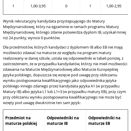
1
1,00-3,95
0
1
1,00-2,95
Wynik rekrutacyjny kandydata przystępującego do Matury
Międzynarodowej, który na egzaminie w ramach programu Matury
Międzynarodowej, którego zdanie potwierdza dyplom IB, uzyskał mniej
niż 24 punkty, wynosi 0 punktów.
Dla przedmiotów, których kandydaci z dyplomem IB albo EB nie mają
możliwości zdawać na maturze ze względu na program matury
realizowany w danej szkole, ustala się odpowiedniki w tabeli poniżej, z
zastrzeżeniem, że w przypadku kandydatów, którzy nie mieli możliwości
zdawania na Maturze Międzynarodowej albo Maturze Europejskiej
języka polskiego, dopuszcza się wzięcie pod uwagę przy obliczaniu
wyniku postępowania kwalifikacyjnego jako odpowiednika języka
polskiego innego zdanego przez kandydata języka A1 (w przypadku
Matury IB) albo języka L1 lub L1+3 (w przypadku matury EB), przy czym
przy obliczaniu wyniku postępowania kwalifikacyjnego nie może być
wzięty pod uwagę dwukrotnie ten sam język:
Przedmiot na
Odpowiedniki na
Odpowiedniki na
maturze polskiej
maturze IB
maturze EB