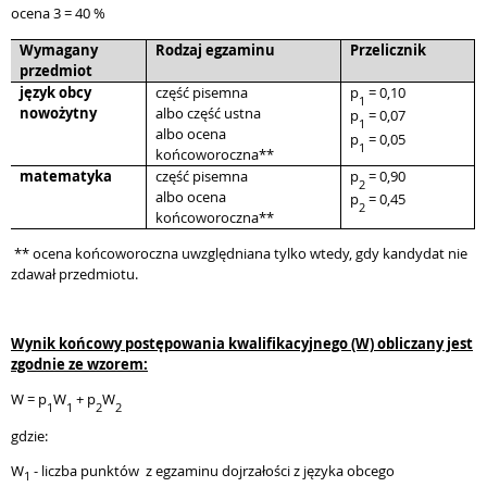
ocena 3 = 40 %
Wymagany
Rodzaj egzaminu
Przelicznik
przedmiot
język obcy
część pisemna
p
= 0,10
1
nowożytny
albo część ustna
p
= 0,07
1
albo ocena
p
= 0,05
1
końcoworoczna**
matematyka
część pisemna
p
= 0,90
2
albo ocena
p
= 0,45
2
końcoworoczna**
** ocena końcoworoczna uwzględniana tylko wtedy, gdy kandydat nie
zdawał przedmiotu.
Wynik
końcowy postępowania kwalifikacyjnego
(W) obliczany jest
zgodnie ze wzorem:
W = p
W
+ p
W
1
1
2
2
gdzie:
W
- liczba punktów z egzaminu dojrzałości z języka obcego
1