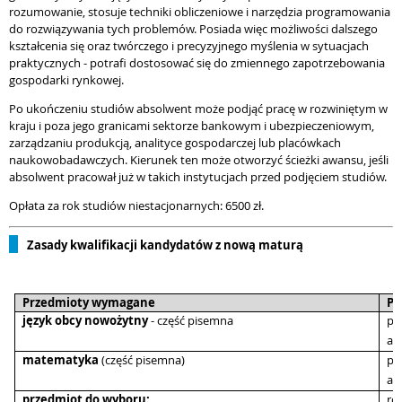
rozumowanie, stosuje techniki obliczeniowe i narzędzia programowania
do rozwiązywania tych problemów. Posiada więc możliwości dalszego
kształcenia się oraz twórczego i precyzyjnego myślenia w sytuacjach
praktycznych - potrafi dostosować się do zmiennego zapotrzebowania
gospodarki rynkowej.
Po ukończeniu studiów absolwent może podjąć pracę w rozwiniętym w
kraju i poza jego granicami sektorze bankowym i ubezpieczeniowym,
zarządzaniu produkcją, analityce gospodarczej lub placówkach
naukowobadawczych. Kierunek ten może otworzyć ścieżki awansu, jeśli
absolwent pracował już w takich instytucjach przed podjęciem studiów.
Opłata za rok studiów niestacjonarnych: 6500 zł.
Zasady kwalifikacji kandydatów z nową maturą
Przedmioty wymagane
Pr
język obcy nowożytny
- część pisemna
p
al
matematyka
(część pisemna)
p
al
przedmiot do wyboru:
r