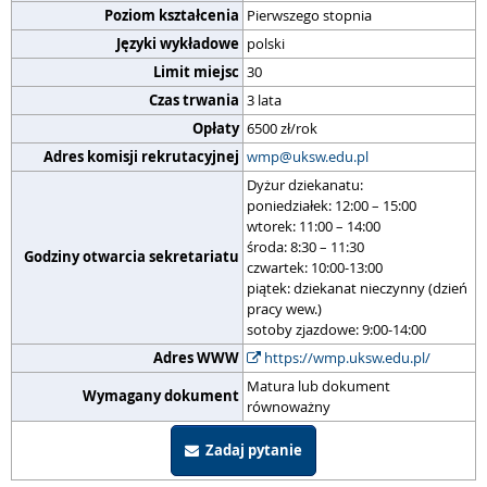
Poziom kształcenia
Pierwszego stopnia
Języki wykładowe
polski
Limit miejsc
30
Czas trwania
3 lata
Opłaty
6500 zł/rok
Adres komisji rekrutacyjnej
wmp@uksw.edu.pl
Dyżur dziekanatu:
poniedziałek: 12:00 – 15:00
wtorek: 11:00 – 14:00
środa: 8:30 – 11:30
Godziny otwarcia sekretariatu
czwartek: 10:00-13:00
piątek: dziekanat nieczynny (dzień
pracy wew.)
sotoby zjazdowe: 9:00-14:00
Adres WWW
https://wmp.uksw.edu.pl/
Matura lub dokument
Wymagany dokument
równoważny
Zadaj pytanie