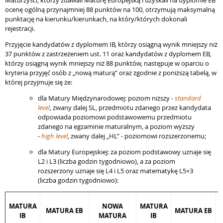
ocenę ogólną przynajmniej 88 punktów na 100, otrzymują maksymalną
punktację na kierunku/kierunkach, na który/których dokonali
rejestracji.
Przyjęcie kandydatów z dyplomem IB, którzy osiągną wynik mniejszy niż
37 punktów z zastrzeżeniem ust. 11 oraz kandydatów z dyplomem EB,
którzy osiągną wynik mniejszy niż 88 punktów, następuje w oparciu o
kryteria przyjęć osób z „nową maturą” oraz zgodnie z poniższą tabelą, w
której przyjmuje się że:
dla Matury Międzynarodowej: poziom niższy -
standard
level
, zwany dalej SL, przedmiotu zdanego przez kandydata
odpowiada poziomowi podstawowemu przedmiotu
zdanego na egzaminie maturalnym, a poziom wyższy
-
high level
, zwany dalej „HL” - poziomowi rozszerzonemu;
dla Matury Europejskiej: za poziom podstawowy uznaje się
L2 i L3 (liczba godzin tygodniowo), a za poziom
rozszerzony uznaje się L4 i L5 oraz matematykę L5+3
(liczba godzin tygodniowo):
MATURA
NOWA
MATURA
MATURA EB
MATURA EB
IB
MATURA
IB