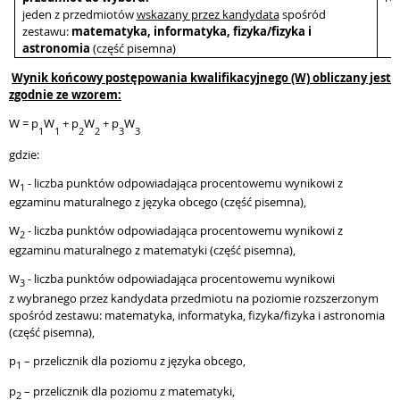
jeden z przedmiotów
wskazany przez kandydata
spośród
zestawu:
matematyka,
informatyka, fizyka/fizyka i
astronomia
(część pisemna)
Wynik
końcowy postępowania kwalifikacyjnego
(W) obliczany jest
zgodnie ze wzorem:
W = p
W
+ p
W
+
p
W
1
1
2
2
3
3
gdzie:
W
- liczba punktów odpowiadająca procentowemu wynikowi z
1
egzaminu maturalnego z języka obcego (część pisemna),
W
- liczba punktów odpowiadająca procentowemu wynikowi z
2
egzaminu maturalnego z matematyki (część pisemna),
W
- liczba punktów odpowiadająca procentowemu wynikowi
3
z
wybranego przez kandydata przedmiotu na poziomie rozszerzonym
spośród zestawu: matematyka, informatyka, fizyka/fizyka i astronomia
(część pisemna),
p
– przelicznik dla poziomu z języka obcego,
1
p
– przelicznik dla poziomu z
matematyki,
2