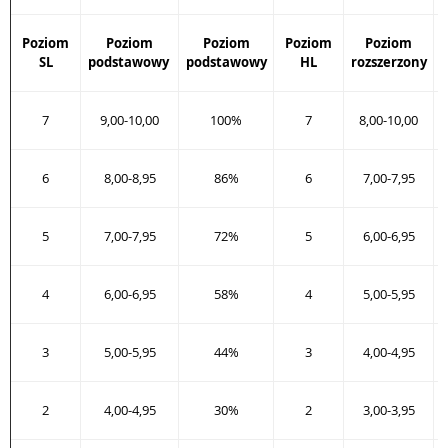
Poziom
Poziom
Poziom
Poziom
Poziom
SL
podstawowy
podstawowy
HL
rozszerzony
r
7
9,00-10,00
100%
7
8,00-10,00
6
8,00-8,95
86%
6
7,00-7,95
5
7,00-7,95
72%
5
6,00-6,95
4
6,00-6,95
58%
4
5,00-5,95
3
5,00-5,95
44%
3
4,00-4,95
2
4,00-4,95
30%
2
3,00-3,95