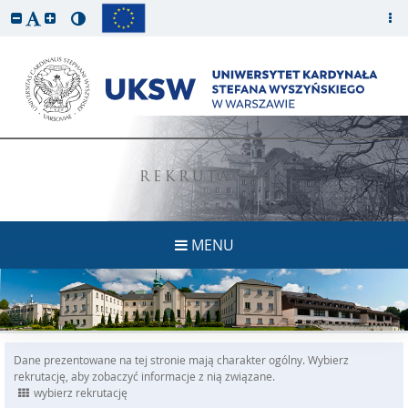
REKRUTACJA
MENU
Dane prezentowane na tej stronie mają charakter ogólny. Wybierz
rekrutację, aby zobaczyć informacje z nią związane.
wybierz rekrutację