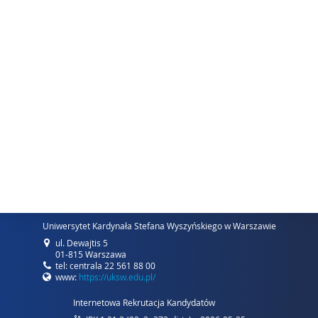
Uniwersytet Kardynała Stefana Wyszyńskiego w Warszawie
ul. Dewajtis 5
01-815 Warszawa
tel: centrala 22 561 88 00
www:
https://uksw.edu.pl/
Internetowa Rekrutacja Kandydatów