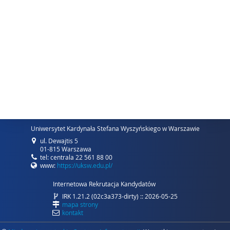
Uniwersytet Kardynała Stefana Wyszyńskiego w Warszawie
ul. Dewajtis 5
01-815 Warszawa
tel: centrala 22 561 88 00
www:
https://uksw.edu.pl/
Internetowa Rekrutacja Kandydatów
IRK 1.21.2 (02c3a373-dirty) :: 2026-05-25
mapa strony
kontakt