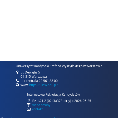
Uniwersytet Kardynała Stefana Wyszyńskiego w Warszawie
ul. Dewajtis 5
01-815 Warszawa
tel: centrala 22 561 88 00
www:
https://uksw.edu.pl/
Internetowa Rekrutacja Kandydatów
IRK 1.21.2 (02c3a373-dirty) :: 2026-05-25
mapa strony
kontakt