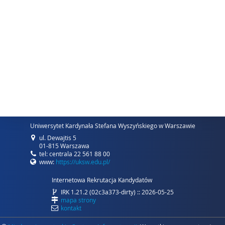
Uniwersytet Kardynała Stefana Wyszyńskiego w Warszawie
ul. Dewajtis 5
01-815 Warszawa
tel: centrala 22 561 88 00
www:
https://uksw.edu.pl/
Internetowa Rekrutacja Kandydatów
IRK 1.21.2 (02c3a373-dirty) :: 2026-05-25
mapa strony
kontakt