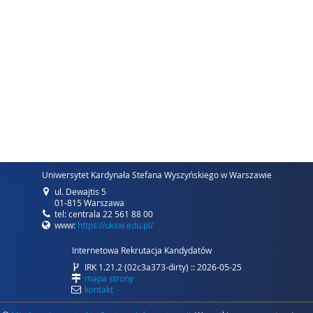
Uniwersytet Kardynała Stefana Wyszyńskiego w Warszawie
ul. Dewajtis 5
01-815 Warszawa
tel: centrala 22 561 88 00
www:
https://uksw.edu.pl/
Internetowa Rekrutacja Kandydatów
IRK 1.21.2 (02c3a373-dirty) :: 2026-05-25
mapa strony
kontakt