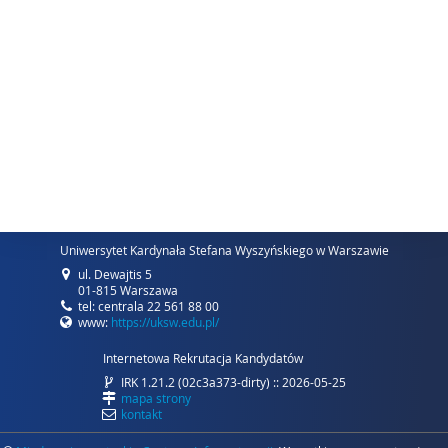
Uniwersytet Kardynała Stefana Wyszyńskiego w Warszawie
ul. Dewajtis 5
01-815 Warszawa
tel: centrala 22 561 88 00
www:
https://uksw.edu.pl/
Internetowa Rekrutacja Kandydatów
IRK 1.21.2 (02c3a373-dirty) :: 2026-05-25
mapa strony
kontakt