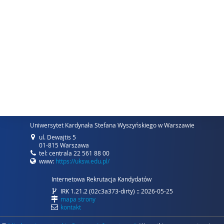
Uniwersytet Kardynała Stefana Wyszyńskiego w Warszawie
ul. Dewajtis 5
01-815 Warszawa
tel: centrala 22 561 88 00
www:
https://uksw.edu.pl/
Internetowa Rekrutacja Kandydatów
IRK 1.21.2 (02c3a373-dirty) :: 2026-05-25
mapa strony
kontakt