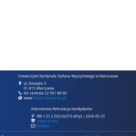
Uniwersytet Kardynała Stefana Wyszyńskiego w Warszawie
ul. Dewajtis 5
01-815 Warszawa
tel: centrala 22 561 88 00
www:
https://uksw.edu.pl/
Internetowa Rekrutacja Kandydatów
IRK 1.21.2 (02c3a373-dirty) :: 2026-05-25
mapa strony
kontakt