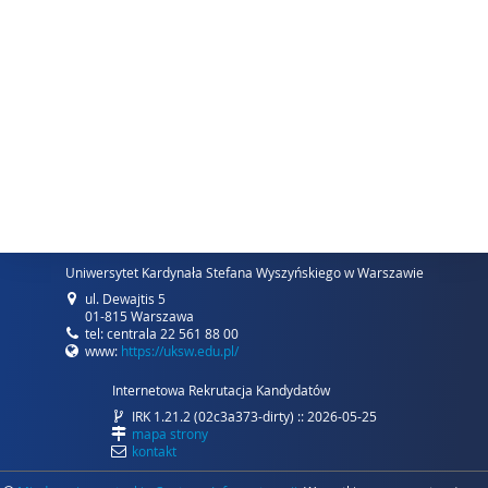
Uniwersytet Kardynała Stefana Wyszyńskiego w Warszawie
ul. Dewajtis 5
01-815 Warszawa
tel: centrala 22 561 88 00
www:
https://uksw.edu.pl/
Internetowa Rekrutacja Kandydatów
IRK 1.21.2 (02c3a373-dirty) :: 2026-05-25
mapa strony
kontakt