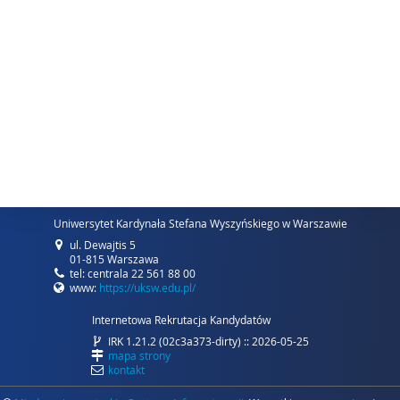
Uniwersytet Kardynała Stefana Wyszyńskiego w Warszawie
ul. Dewajtis 5
01-815 Warszawa
tel: centrala 22 561 88 00
www:
https://uksw.edu.pl/
Internetowa Rekrutacja Kandydatów
IRK 1.21.2 (02c3a373-dirty) :: 2026-05-25
mapa strony
kontakt