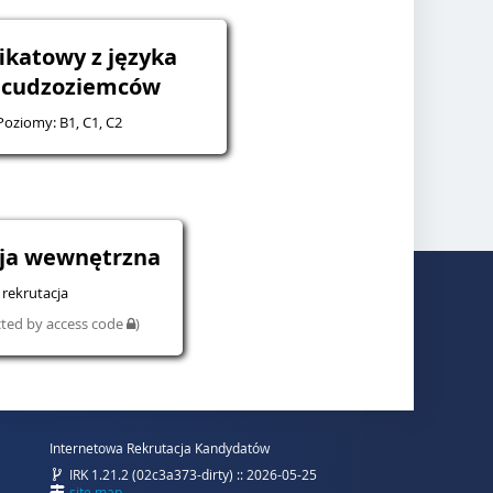
ikatowy z języka
a cudzoziemców
 Poziomy: B1, C1, C2
cja wewnętrzna
rekrutacja
cted by access code
)
Internetowa Rekrutacja Kandydatów
IRK 1.21.2 (02c3a373-dirty) :: 2026-05-25
site map