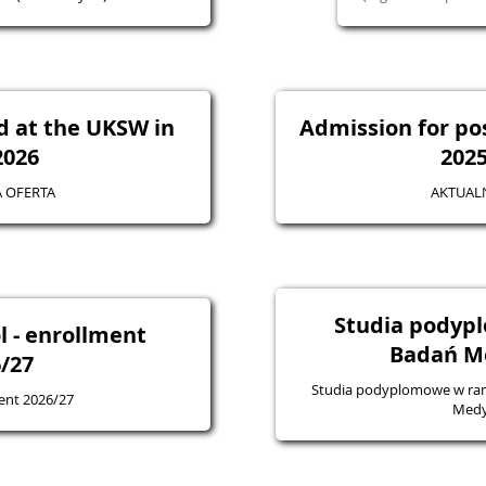
d at the UKSW in
Admission for po
2026
202
 OFERTA
AKTUAL
Studia podyp
l - enrollment
Badań M
/27
Studia podyplomowe w ram
ment 2026/27
Medy