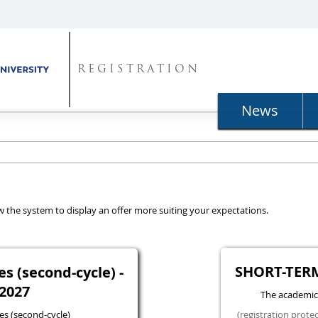
REGISTRATION
News
llow the system to display an offer more suiting your expectations.
SHORT-TER
 (second-cycle) -
2027
The academic
s (second-cycle)
(registration prote