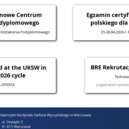
omowe Centrum
Egzamin certyf
odyplomowego
polskiego dl
 Kształcenia Podyplomowego
25-26.04.2026 r.
BRE Rekruta
d at the UKSW in
026 cycle
Testowa 
 OFERTA
(registration prote
iwersytet Kardynała Stefana Wyszyńskiego w Warszawie
ul. Dewajtis 5
01-815 Warszawa