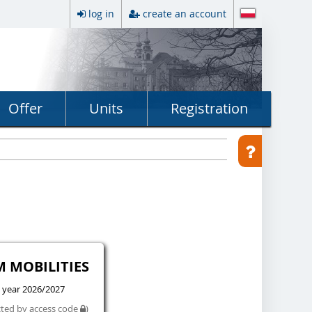
log in
create an account
Offer
Units
Registration
M MOBILITIES
 year 2026/2027
cted by access code
)