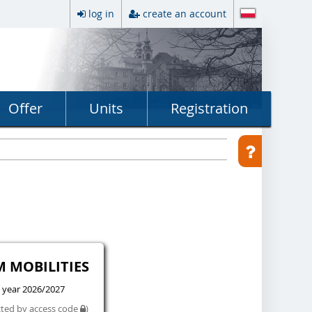
log in
create an account
Offer
Units
Registration
M MOBILITIES
 year 2026/2027
cted by access code
)