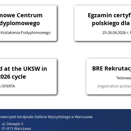
omowe Centrum
Egzamin certyf
odyplomowego
polskiego dl
 Kształcenia Podyplomowego
25-26.04.2026 r.
BRE Rekruta
d at the UKSW in
026 cycle
Testowa 
 OFERTA
(registration prote
iwersytet Kardynała Stefana Wyszyńskiego w Warszawie
ul. Dewajtis 5
01-815 Warszawa