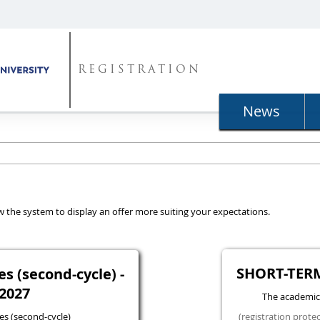
REGISTRATION
News
llow the system to display an offer more suiting your expectations.
SHORT-TER
 (second-cycle) -
2027
The academic
s (second-cycle)
(registration prote