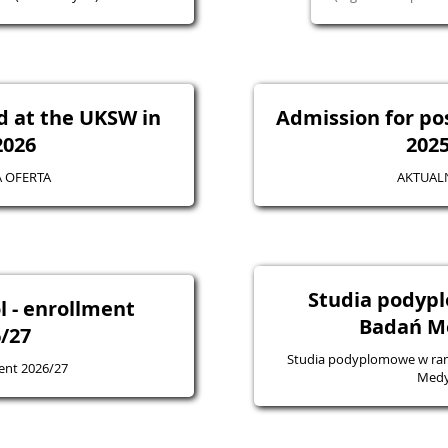
d at the UKSW in
Admission for po
2026
202
 OFERTA
AKTUAL
Studia podyp
l - enrollment
Badań M
/27
Studia podyplomowe w ram
ment 2026/27
Medy