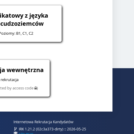
ikatowy z języka
a cudzoziemców
 Poziomy: B1, C1, C2
cja wewnętrzna
rekrutacja
cted by access code
)
Internetowa Rekrutacja Kandydatów
IRK 1.21.2 (02c3a373-dirty) :: 2026-05-25
site map