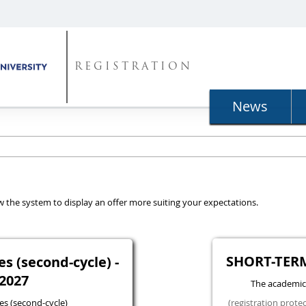
REGISTRATION
News
llow the system to display an offer more suiting your expectations.
SHORT-TER
 (second-cycle) -
2027
The academic
s (second-cycle)
(registration prote