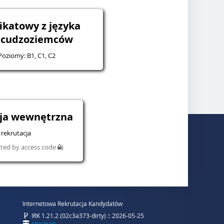
ikatowy z języka
a cudzoziemców
 Poziomy: B1, C1, C2
cja wewnętrzna
rekrutacja
cted by access code
)
Internetowa Rekrutacja Kandydatów
IRK 1.21.2 (02c3a373-dirty) :: 2026-05-25
site map