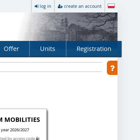
log in
create an account
Offer
Units
Registration
M MOBILITIES
 year 2026/2027
cted by access code
)