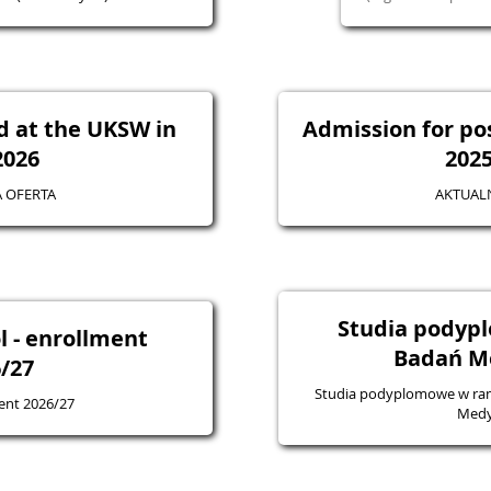
d at the UKSW in
Admission for po
2026
202
 OFERTA
AKTUAL
Studia podyp
l - enrollment
Badań M
/27
Studia podyplomowe w ram
ment 2026/27
Medy