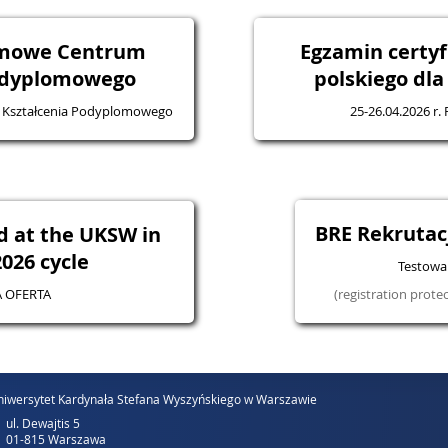
omowe Centrum
Egzamin certyf
odyplomowego
polskiego dl
 Kształcenia Podyplomowego
25-26.04.2026 r.
BRE Rekruta
d at the UKSW in
026 cycle
Testowa 
 OFERTA
(registration prote
iwersytet Kardynała Stefana Wyszyńskiego w Warszawie
ul. Dewajtis 5
01-815 Warszawa