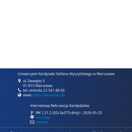
Uniwersytet Kardynała Stefana Wyszyńskiego w Warszawie
ul. Dewajtis 5
01-815 Warszawa
tel: centrala 22 561 88 00
www:
https://uksw.edu.pl/
Internetowa Rekrutacja Kandydatów
IRK 1.21.2 (02c3a373-dirty) :: 2026-05-25
site map
contact