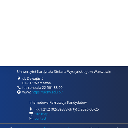
Uniwersytet Kardynała Stefana Wyszyńskiego w Warszawie
ul. Dewajtis 5
01-815 Warszawa
tel: centrala 22 561 88 00
www:
https://uksw.edu.pl/
Internetowa Rekrutacja Kandydatów
IRK 1.21.2 (02c3a373-dirty) :: 2026-05-25
site map
contact