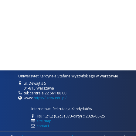
Uniwersytet Kardynała Stefana Wyszyńskiego w Warszawie
ul. Dewajtis 5
01-815 Warszawa
tel: centrala 22 561 88 00
www:
https://uksw.edu.pl/
Internetowa Rekrutacja Kandydatów
IRK 1.21.2 (02c3a373-dirty) :: 2026-05-25
site map
contact